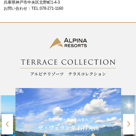
o
m
兵庫県神戸市中央区北野町1-4-3
お問い合わせ：TEL:078-271-1160
o
k
魚沼平野と雄大な山並み
ザ・ヴェランダ 石打丸山