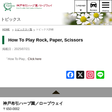
トピックス
HOME
トピックス一覧
トピックス詳細
How To Play Rock, Paper, Scissors
掲載日：2025/07/21
「How To Play」
Click here
F
X
In
L
a
st
c
a
e
gr
神戸布引ハーブ園／ロープウェイ
b
a
〒650-0002