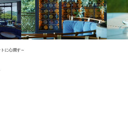
ントに心潤す～
す