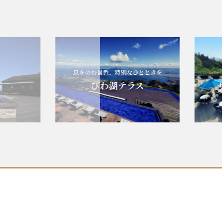
息をのむ景色、特別なひとときを
びわ湖テラス
ザ