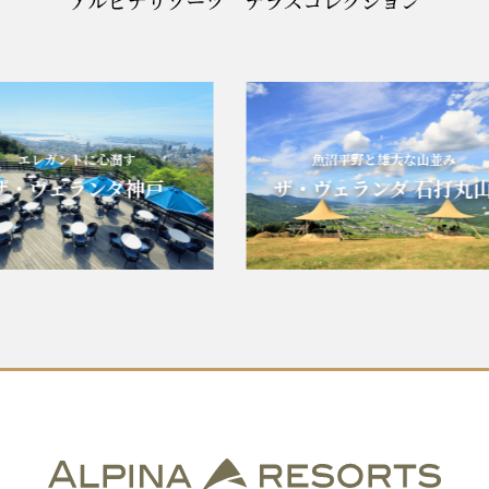
エレガントに心潤す
魚沼平野と雄大な山並み
・ヴェランダ神戸
ザ・ヴェランダ 石打丸山