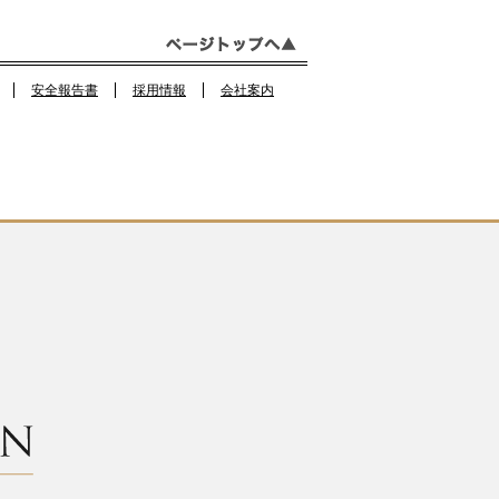
b
a
o
m
o
安全報告書
採用情報
会社案内
k