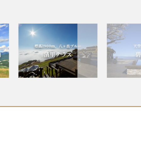
標高1900m、八ヶ岳ブルー
天空の碧
清里テラス
碧テ