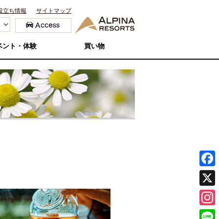
役立ち情報
サイトマップ
ベント・体験
買い物
F
a
X
c
I