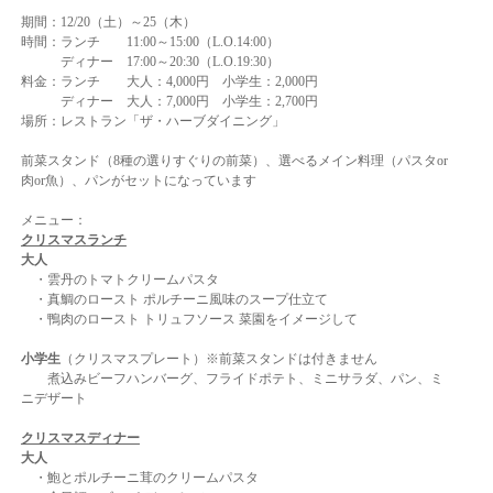
期間：12/20（土）～25（木）
時間：ランチ 11:00～15:00（L.O.14:00）
ディナー 17:00～20:30（L.O.19:30）
料金：ランチ 大人：4,000円 小学生：2,000円
ディナー 大人：7,000円 小学生：2,700円
場所：レストラン「ザ・ハーブダイニング」
前菜スタンド（8種の選りすぐりの前菜）、選べるメイン料理（パスタor
肉or魚）、パンがセットになっています
メニュー：
クリスマスランチ
大人
・雲丹のトマトクリームパスタ
・真鯛のロースト ポルチーニ風味のスープ仕立て
・鴨肉のロースト トリュフソース 菜園をイメージして
小学生
（クリスマスプレート
）※前菜スタンドは付きません
煮込みビーフハンバーグ、フライドポテト、ミニサラダ、パン、ミ
ニデザート
クリスマスディナー
大人
・鮑とポルチーニ茸のクリームパスタ