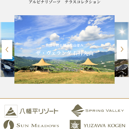
魚沼平野と雄大な山並み
ザ・ヴェランダ 石打丸山