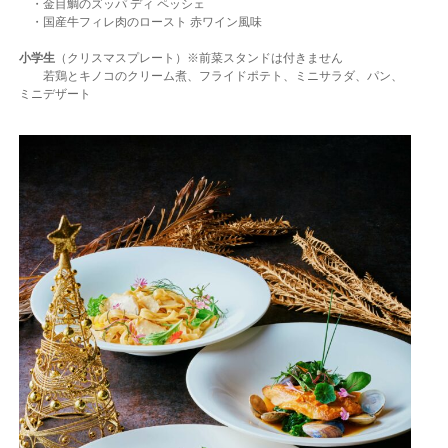
・金目鯛のズッパ ディ ペッシェ
・国産牛フィレ肉のロースト 赤ワイン風味
小学生
（クリスマスプレート）※前菜スタンドは付きません
若鶏とキノコのクリーム煮、フライドポテト、ミニサラダ、パン、
ミニデザート