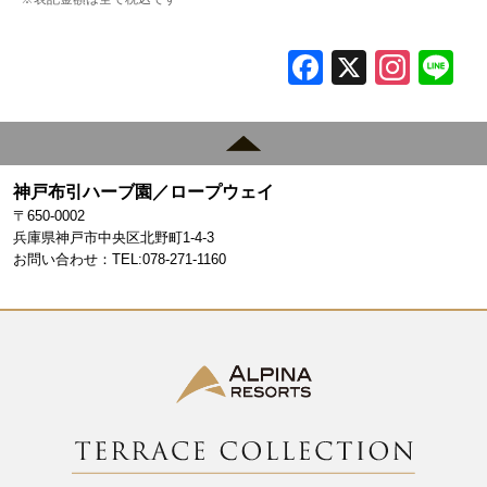
F
X
In
L
a
st
c
a
e
gr
神戸布引ハーブ園／ロープウェイ
b
a
〒650-0002
o
m
兵庫県神戸市中央区北野町1-4-3
お問い合わせ：TEL:078-271-1160
o
k