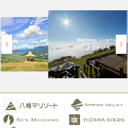
標高1900m、八ヶ岳ブルー
清里テラス
山