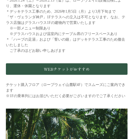
＊2026.1.24（土）～2026.2.13（金）は、ロープウェイの設備点検によ
り、運休・休園となります
＊デッキテラス工事のため、2026年1月5日（月）より3月下旬まで
「ザ・ヴェランダ神戸」1Fテラスへの立入は不可となります。なお、テ
ラス店舗はグラスハウス1Fの建物内で営業いたします
※一部メニュー制限あり
※グラスハウスおよび温室内にテーブル席のフリースペースあり
＊「ハーブの足湯」および「誓いの鐘」はデッキテラス工事のため撤去
いたしました
ご了承のほどお願い申しあげます
WEBチケットがおすすめ
チケット購入フロア（ロープウェイ山麓駅4F）でスムーズにご案内でき
ます
※1Fの乗車列にはお並びいただく必要がございますのでご了承ください