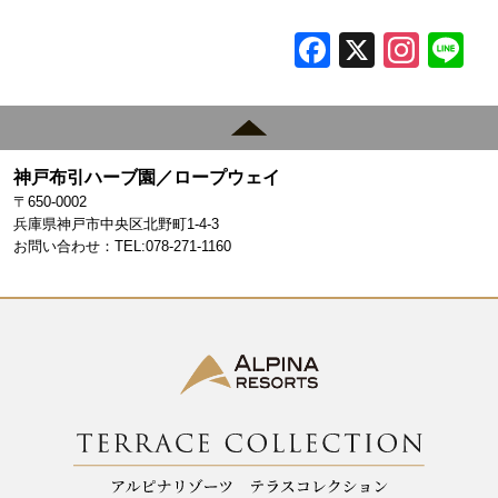
F
X
In
L
a
st
c
a
e
gr
神戸布引ハーブ園／ロープウェイ
b
a
〒650-0002
o
m
兵庫県神戸市中央区北野町1-4-3
お問い合わせ：TEL:078-271-1160
o
k