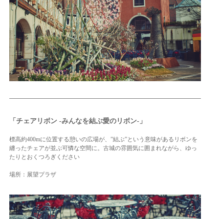
「チェアリボン -みんなを結ぶ愛のリボン-」
標高約400mに位置する憩いの広場が、”結ぶ”という意味があるリボン
を
纏ったチェアが並ぶ可憐な空間に。古城の雰囲気に囲まれながら、ゆっ
たりとおくつろぎください
場所：展望プラザ