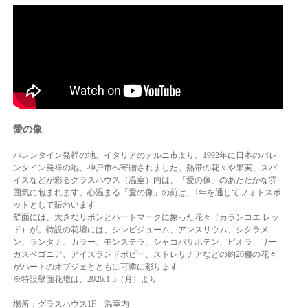
愛の像
バレンタイン発祥の地、イタリアのテルニ市より、1992年に日本のバレ
ンタイン発祥の地、神戸市へ寄贈されました。熱帯の花々や果実、スパ
イスなどが彩るグラスハウス（温室）内は、「愛の像」のあたたかな雰
囲気に包まれます。心温まる「愛の像」の前は、1年を通してフォトスポ
ットとして賑わいます
壁面には、大きなリボンとハートマークに象った花々（カランコエ レッ
ド）が。特設の花壇には、シンビジューム、アンスリウム、シクラメ
ン、ランタナ、カラー、モンステラ、シャコバサボテン、ビオラ、リー
ガスベゴニア、アイスランドポピー、ストレリチアなどの約20種の花々
がハートのオブジェとともに可憐に彩ります
※特設壁面花壇は、2026.1.5（月）より
場所：グラスハウス1F 温室内