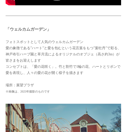
「ウェルカムガーデン」
フォトスポットとして人気のウェルカムガーデン
愛の象徴である”ハート”と愛を包むという花言葉をもつ”葉牡丹”
で彩る、
神戸布引ハーブ園と草月流によるオリジナルのオブジェ（高さ約3m）が
皆さまをお迎えします
コンセプトは、「愛の花咲く」。竹と割竹で1輪の花、ハートとリボンで
愛を表現し、人々の愛の花が開く様子を描きます
場所：展望プラザ
※画像は、2025年撮影のものです