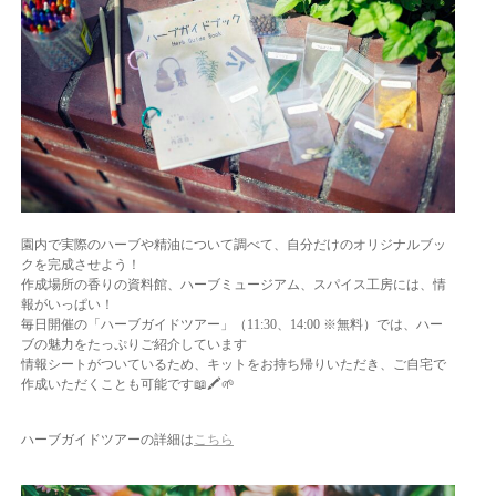
園内で実際のハーブや精油について調べて、自分だけのオリジナルブッ
クを完成させよう！
作成場所の香りの資料館、ハーブミュージアム、スパイス工房には、情
報がいっぱい！
毎日開催の「ハーブガイドツアー」（11:30、14:00 ※無料）では、ハー
ブの魅力をたっぷりご紹介しています
情報シートがついているため、キットをお持ち帰りいただき、ご自宅で
作成いただくことも可能です📖🖍🌱
ハーブガイドツアーの詳細は
こちら