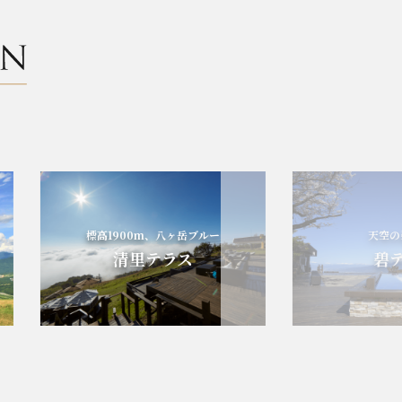
標高1900m、八ヶ岳ブルー
天空の碧の
清里テラス
碧テラ