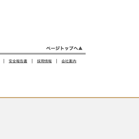
c
a
e
e
gr
b
a
o
m
o
k
安全報告書
採用情報
会社案内