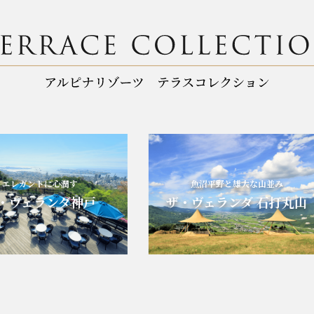
レガントに心潤す
魚沼平野と雄大な山並み
ヴェランダ神戸
ザ・ヴェランダ 石打丸山