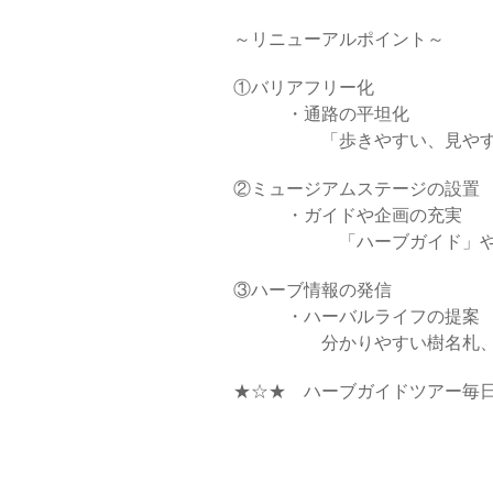
～リニューアルポイント～
①バリアフリー化
・通路の平坦化
「歩きやすい、見やすい、ふ
②ミュージアムステージの設置
・ガイドや企画の充実
「ハーブガイド」やイベ
③ハーブ情報の発信
・ハーバルライフの提案
分かりやすい樹名札、掲示
★☆★ ハーブガイドツアー毎