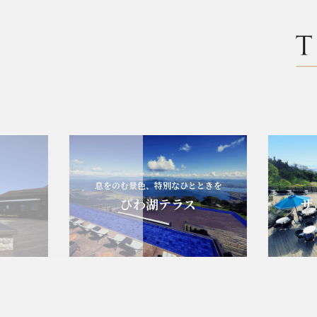
息をのむ景色、特別なひとときを
エ
びわ湖テラス
ザ・