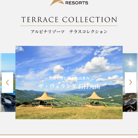
魚沼平野と雄大な山並み
ザ・ヴェランダ 石打丸山