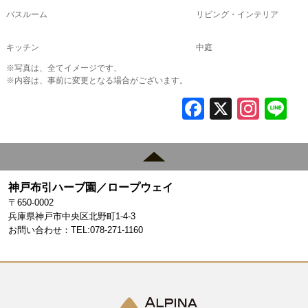
バスルーム リビング・インテリア
キッチン 中庭
※写真は、全てイメージです、
※内容は、事前に変更となる場合がございます。
F
X
In
L
a
st
c
a
e
gr
神戸布引ハーブ園／ロープウェイ
b
a
〒650-0002
o
m
兵庫県神戸市中央区北野町1-4-3
お問い合わせ：TEL:078-271-1160
o
k