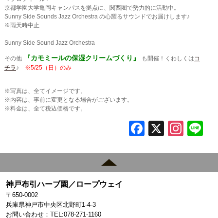
京都学園大学亀岡キャンパスを拠点に、関西圏で勢力的に活動中。
Sunny Side Sounds Jazz Orchestra の心躍るサウンドでお届けします♪
※雨天時中止
Sunny Side Sound Jazz Orchestra
『カモミールの保湿クリームづくり』
その他
も開催！くわしくは
コ
チラ
♪
※5/25（日）のみ
※写真は、全てイメージです。
※内容は、事前に変更となる場合がございます。
※料金は、全て税込価格です。
F
X
In
L
a
st
c
a
e
gr
神戸布引ハーブ園／ロープウェイ
b
a
〒650-0002
o
m
兵庫県神戸市中央区北野町1-4-3
お問い合わせ：TEL:078-271-1160