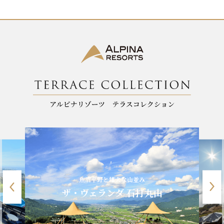
o
k
魚沼平野と雄大な山並み
ザ・ヴェランダ 石打丸山