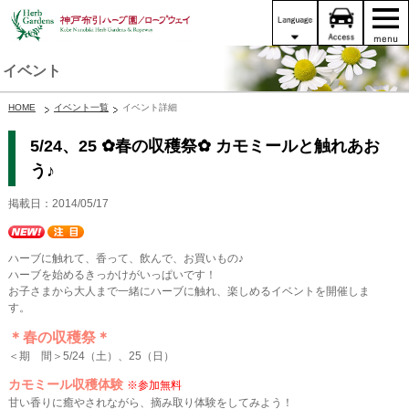
イベント
HOME
イベント一覧
イベント詳細
5/24、25 ✿春の収穫祭✿ カモミールと触れあお
う♪
掲載日：2014/05/17
ハーブに触れて、香って、飲んで、お買いもの♪
ハーブを始めるきっかけがいっぱいです！
お子さまから大人まで一緒にハーブに触れ、楽しめるイベントを開催しま
す。
＊春の収穫祭＊
＜期 間＞5/24（土）、25（日）
カモミール収穫体験
※参加無料
甘い香りに癒やされながら、摘み取り体験をしてみよう！