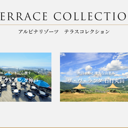
レガントに心潤す
魚沼平野と雄大な山並み
ヴェランダ神戸
ザ・ヴェランダ 石打丸山