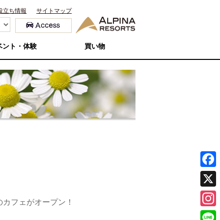
役立ち情報
サイトマップ
ベント・体験
買い物
F
a
X
のカフェがオープン！
c
I