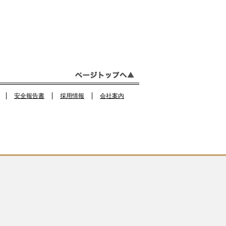
a
st
n
c
a
e
e
gr
b
a
o
m
o
安全報告書
採用情報
会社案内
k