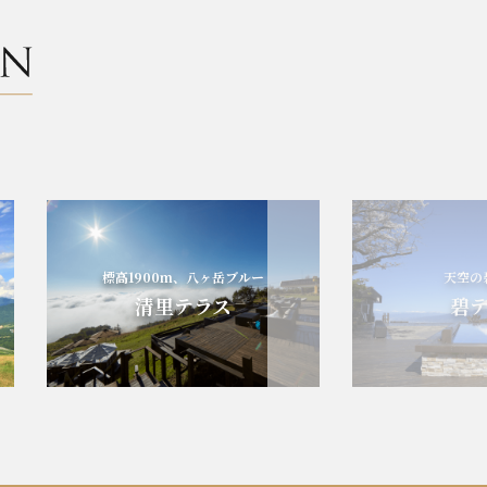
標高1900m、八ヶ岳ブルー
天空の碧の
清里テラス
碧テラ