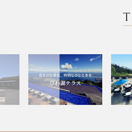
息をのむ景色、特別なひとときを
エ
びわ湖テラス
ザ・