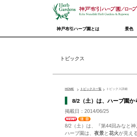
神戸布引ハーブ園とは
景色
トピックス
HOME
トピックス一覧
トピックス詳細
8/2（土）は、ハーブ園か
掲載日：2014/06/25
8/2（土）は、『第44回みなと
ハーブ園は、
夜景
と
花火
が見え