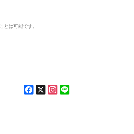
ことは可能です。
F
X
In
Li
a
st
n
c
a
e
e
gr
b
a