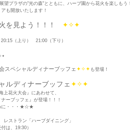
、展望プラザの”光の森”とともに、ハーブ園から花火を楽しもう
リアも開放いたします！
花火を見よう！！！
✦✧✦
0:15（上り） 21:00（下り）
✧✦
会スペシャルディナーブッフェ
✦✧✦
も登場！
ャルディナーブッフェ
✦✧✦
戸海上花火大会』にあわせて、
ィナーブッフェ』が登場！！！
めに・・・★☆★
階 レストラン「ハーブダイニング」
受付は、19:30）