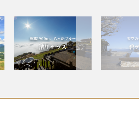
標高1900m、八ヶ岳ブルー
天空の碧の
清里テラス
碧テラ