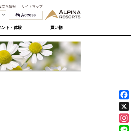
役立ち情報
サイトマップ
ベント・体験
買い物
F
a
X
c
I