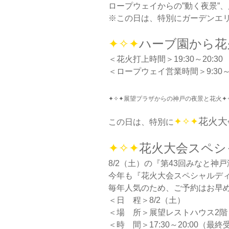
ロープウェイからの”動く夜景”
※この日は、特別にガーデンエ
✦✧✦
ハーブ園から
＜花火打上時間＞19:30～20:30
＜ロープウェイ営業時間＞9:30～2
✦✧✦展望プラザからの神戸の夜景と花火✦
✦✧✦
花火大
この日は、特別に
✦✧✦
花火大会スペシ
8/2（土）の『第43回みなと神
今年も『花火大会スペシャルデ
毎年人気のため、ご予約はお早
＜日 程＞8/2（土）
＜場 所＞展望レストハウス2
＜時 間＞17:30～20:00（最終