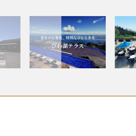
息をのむ景色、特別なひとときを
エレ
びわ湖テラス
ザ・