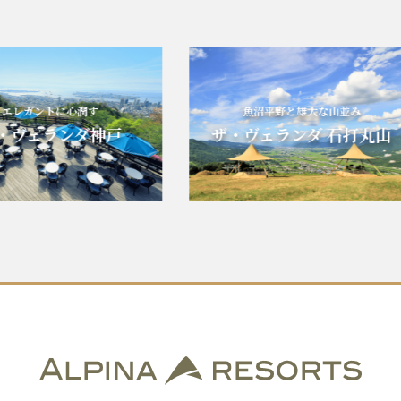
ガントに心潤す
魚沼平野と雄大な山並み
ヴェランダ神戸
ザ・ヴェランダ 石打丸山