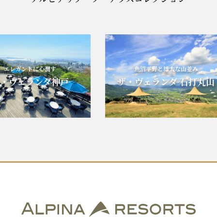
レガントに心潤す
魚沼平野と雄大な山並み
ヴェランダ神戸
ザ・ヴェランダ 石打丸山