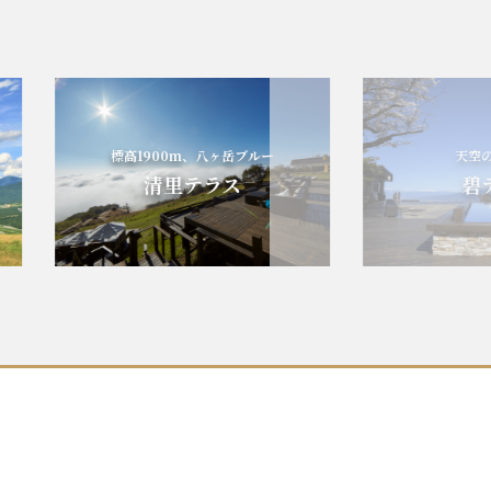
標高1900m、八ヶ岳ブルー
天空の碧
清里テラス
碧テ