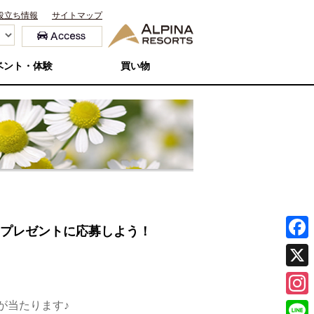
役立ち情報
サイトマップ
ベント・体験
買い物
てプレゼントに応募しよう！
F
a
X
c
が当たります♪
I