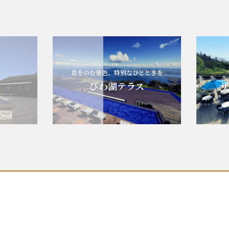
息をのむ景色、特別なひとときを
エ
びわ湖テラス
ザ・