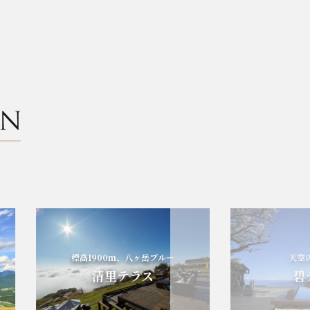
標高1900m、八ヶ岳ブルー
天空の碧
清里テラス
碧テ