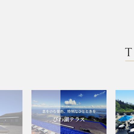
息をのむ景色、特別なひとときを
びわ湖テラス
ザ