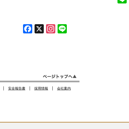
e
n
L
b
s
i
o
t
F
X
In
Li
n
o
a
a
st
n
e
k
g
c
a
e
r
e
gr
a
b
a
m
o
m
o
安全報告書
採用情報
会社案内
k