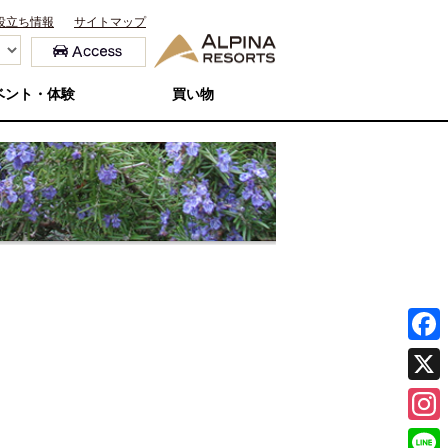
役立ち情報
サイトマップ
ベント・体験
買い物
F
a
X
c
I