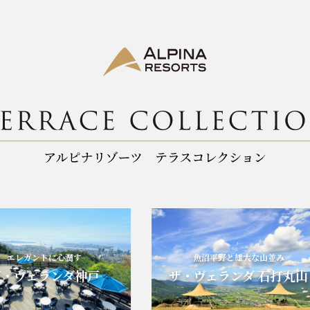
エレガントに心潤す
魚沼平野と雄大な山並み
・ヴェランダ神戸
ザ・ヴェランダ 石打丸山