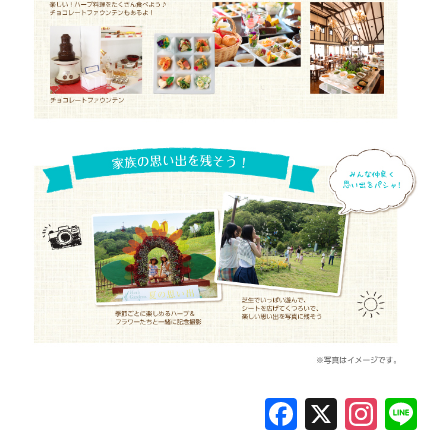
F
X
In
L
a
st