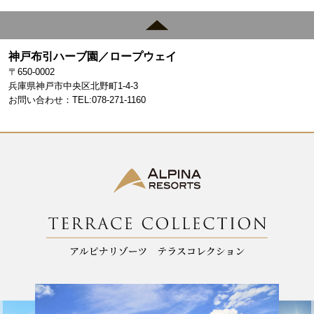
c
a
e
gr
神戸布引ハーブ園／ロープウェイ
b
a
〒650-0002
o
m
兵庫県神戸市中央区北野町1-4-3
お問い合わせ：TEL:078-271-1160
o
k