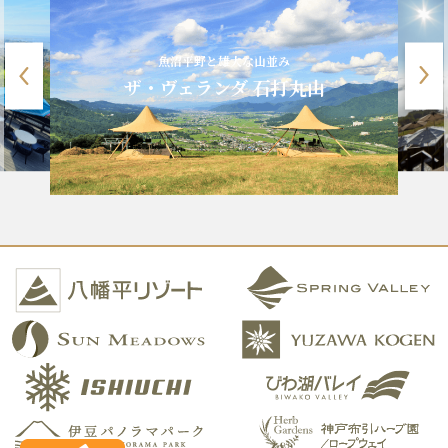
魚沼平野と雄大な山並み
ザ・ヴェランダ 石打丸山