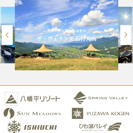
魚沼平野と雄大な山並み
ザ・ヴェランダ 石打丸山