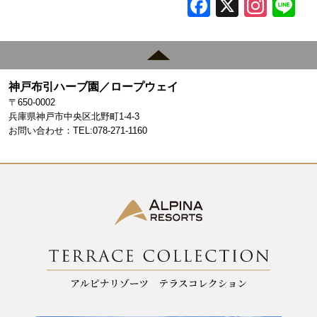
F
X
In
L
a
st
c
a
e
gr
神戸布引ハーブ園／ロープウェイ
b
a
〒650-0002
o
m
兵庫県神戸市中央区北野町1-4-3
お問い合わせ：TEL:078-271-1160
o
k