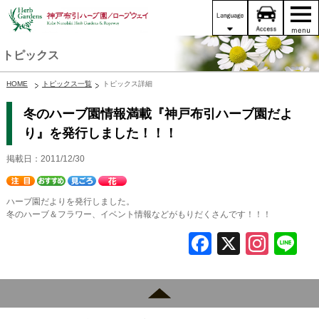
トピックス
HOME
トピックス一覧
トピックス詳細
冬のハーブ園情報満載『神戸布引ハーブ園だよ
り』を発行しました！！！
掲載日：2011/12/30
ハーブ園だよりを発行しました。
冬のハーブ＆フラワー、イベント情報などがもりだくさんです！！！
F
X
In
L
a
st
c
a
e
gr