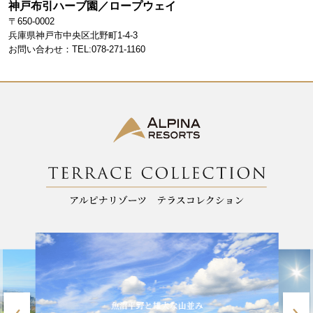
神戸布引ハーブ園／ロープウェイ
b
a
〒650-0002
o
m
兵庫県神戸市中央区北野町1-4-3
お問い合わせ：TEL:078-271-1160
o
k
魚沼平野と雄大な山並み