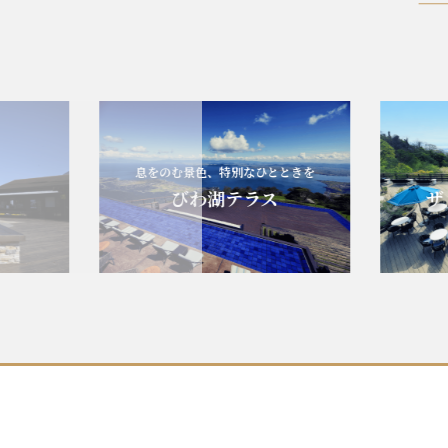
息をのむ景色、特別なひとときを
エ
びわ湖テラス
ザ・