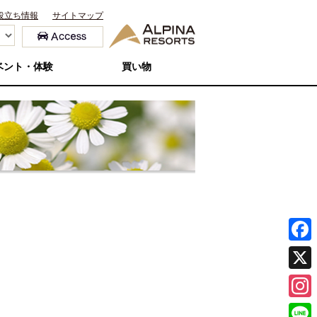
役立ち情報
サイトマップ
ベント・体験
買い物
F
a
X
c
I