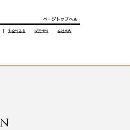
b
a
o
m
o
安全報告書
採用情報
会社案内
k