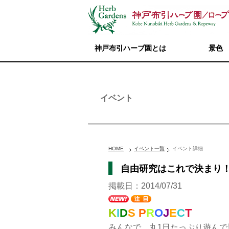
神戸布引ハーブ園とは
景色
イベント
HOME
イベント一覧
イベント詳細
自由研究はこれで決まり！
掲載日：2014/07/31
K
I
D
S
P
R
O
J
E
C
T
みんなで、丸1日たっぷり遊んで