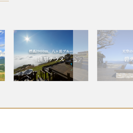
標高1900m、八ヶ岳ブルー
天空の碧の
清里テラス
碧テラ