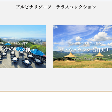
レガントに心潤す
魚沼平野と雄大な山並み
ヴェランダ神戸
ザ・ヴェランダ 石打丸山