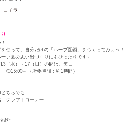
は、
コチラ
くり
い！
ブを使って、自分だけの「ハーブ図鑑」をつくってみよう！
ハーブ園の思い出づくりにもぴったりです♪
13（水）～17（日）の間は、毎日
30～ ③15:00～（所要時間：約1時間）
加どちらでも
階 クラフトコーナー
ご紹介！