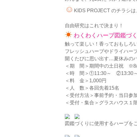
☺
KIDS PROJECT のチラシ
自由研究はこれで決まり！
☀
わくわくハーブ図鑑づ
触って楽しい！香っておもしろ
フレッシュハーブやドライハー
開くたびに思い出す…夏休みの
＜期 間＞期間中の土日祝 ※8/
＜時 間＞①11:30～ ②13:
＜料 金＞1,000円
＜人 数＞各回先着15名
＜受付方法＞事前予約・当日参
＜受付・集合＞グラスハウス１
図鑑づくりに使用するハーブを