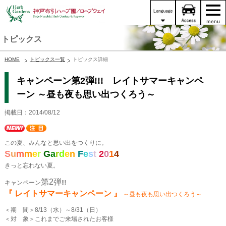
トピックス
HOME
トピックス一覧
トピックス詳細
キャンペーン第2弾!!! レイトサマーキャンペ
ーン ～昼も夜も思い出つくろう～
掲載日：2014/08/12
この夏、みんなと思い出をつくりに。
S
u
m
m
e
r
G
a
r
d
e
n
F
e
s
t
2
0
1
4
きっと忘れない夏。
第2弾
キャンペーン
!!!
『 レイトサマーキャンペーン 』
～昼も夜も思い出つくろう～
＜期 間＞8/13（水）～8/31（日）
＜対 象＞これまでご来場されたお客様