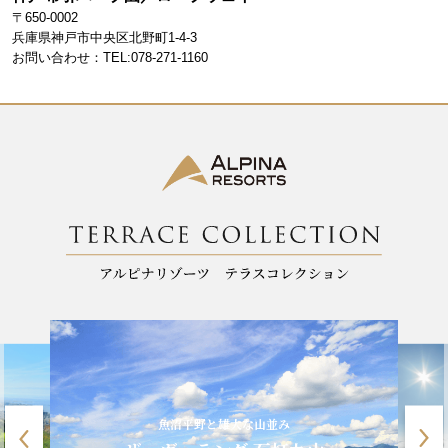
b
a
〒650-0002
o
m
兵庫県神戸市中央区北野町1-4-3
お問い合わせ：TEL:078-271-1160
o
k
魚沼平野と雄大な山並み