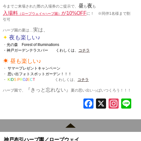
昼
夜
今までご来場された際の入場券のご提示で、
も
も
入場料
が10%OFF
に！ ※同伴1名様まで割
（ロープウェイ+ハーブ園）
引可
実は、
ハーブ園の夏は…
✦
夜も楽しい♪
・
光の森 Forest of Illuminations
・神戸ガーデンテラスバー
くわしくは、
コチラ
☀
昼も楽しい♪
・
サマープレゼントキャンペーン
・
思い出フォトスポットガーデン！！！
・
K
I
D
S
P
R
O
J
E
C
T
くわしくは、
コチラ
『きっと忘れない』
ハーブ園で、
夏の思い出いっぱいつくろう！！！
F
X
In
L
a
st
c
a
e
gr
神戸布引ハーブ園／ロープウェイ