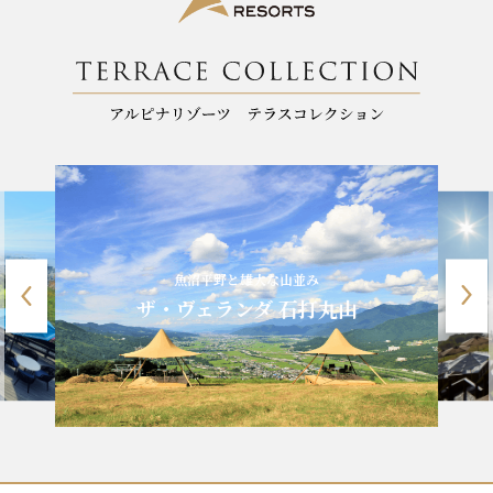
魚沼平野と雄大な山並み
ザ・ヴェランダ 石打丸山