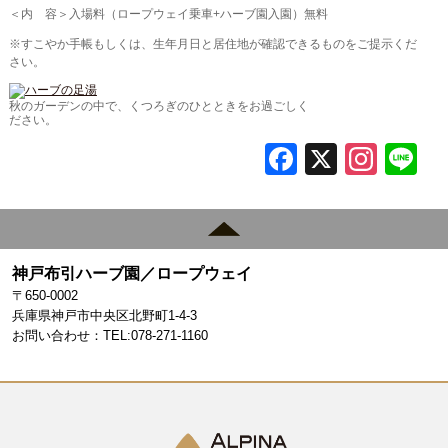
＜内 容＞入場料（ロープウェイ乗車+ハーブ園入園）無料
※すこやか手帳もしくは、生年月日と居住地が確認できるものをご提示くだ
さい。
秋のガーデンの中で、くつろぎのひとときをお過ごしく
ださい。
F
X
In
L
a
st
c
a
e
gr
神戸布引ハーブ園／ロープウェイ
b
a
〒650-0002
o
m
兵庫県神戸市中央区北野町1-4-3
お問い合わせ：TEL:078-271-1160
o
k