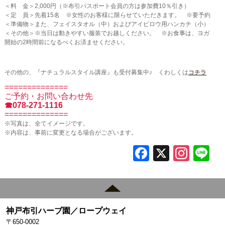
＜料 金＞2,000円（※布引パスポート会員の方は参加費10％引き）
＜定 員＞先着15名 ※女性のお客様に限らせていただきます。 ※要予約
＜準備物＞また、フェイスタオル（中）およびアイピロウ用ハンカチ（小）
＜その他＞※当日は動きやすい服装でお越しください。 ※お食事は、ヨガ
開始の2時間前になるべくお済ませください。
その他の、『ナチュラルスタイル講座』も受付募集中♪ くわしくは
コチラ
==============
ご予約・お問い合わせ先
☎078-271-1116
==============
※写真は、全てイメージです。
※内容は、事前に変更となる場合がございます。
F
X
In
L
a
st
c
a
e
gr
神戸布引ハーブ園／ロープウェイ
b
a
〒650-0002