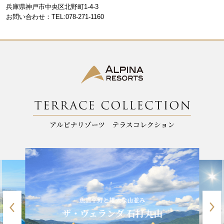
o
m
兵庫県神戸市中央区北野町1-4-3
お問い合わせ：TEL:078-271-1160
o
k
魚沼平野と雄大な山並み
ザ・ヴェランダ 石打丸山