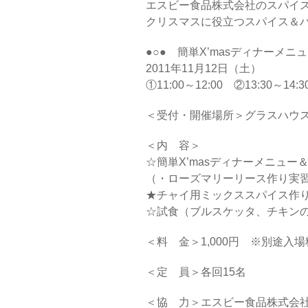
エスビー食品株式会社のスパイ
クリスマスに役立つスパイス＆
●○● 簡単X’masディナーメ
2011年11月12日（土）
①11:00～12:00 ②13:30～14:
＜受付・開催場所＞グラスハウ
＜内 容＞
☆簡単X’masディナーメニュ
（・ローズマリーリース作り実
★チャイ用ミックススパイス作
☆試食（ブルスケッタ、チキン
＜料 金＞1,000円 ※別途
＜定 員＞各回15名
＜協 力＞エスビー食品株式会