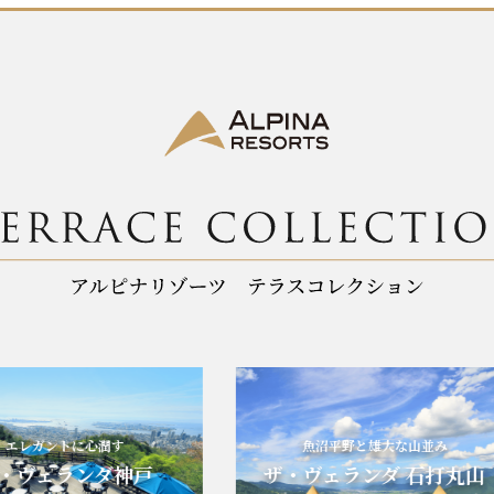
レガントに心潤す
魚沼平野と雄大な山並み
ヴェランダ神戸
ザ・ヴェランダ 石打丸山