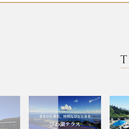
息をのむ景色、特別なひとときを
エ
びわ湖テラス
ザ・