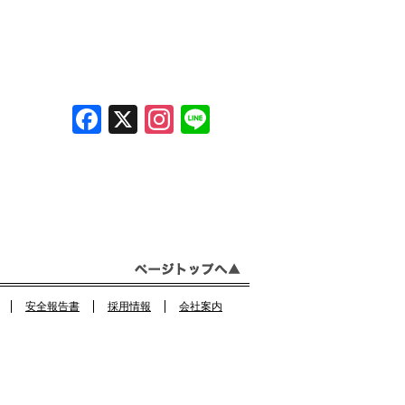
F
X
In
Li
a
st
n
c
a
e
e
gr
b
a
o
m
o
安全報告書
採用情報
会社案内
k