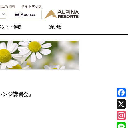
役立ち情報
サイトマップ
ベント・体験
買い物
アレンジ講習会』
F
a
X
c
I