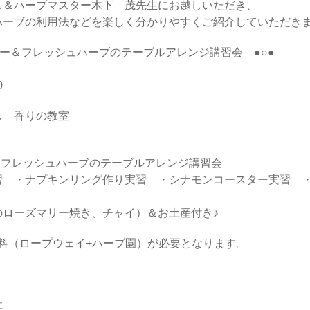
ス＆ハーブマスター木下 茂先生にお越しいただき、
ハーブの利用法などを楽しく分かりやすくご紹介していただき
ニュー＆フレッシュハーブのテーブルアレンジ講習会 ●○●
30
ス 香りの教室
ー＆フレッシュハーブのテーブルアレンジ講習会
習 ・ナプキンリング作り実習 ・シナモンコースター実習 
り
のローズマリー焼き、チャイ）＆お土産付き♪
入場料（ロープウェイ+ハーブ園）が必要となります。
社