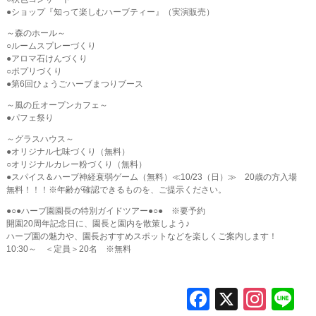
●ショップ『知って楽しむハーブティー』（実演販売）
～森のホール～
○ルームスプレーづくり
●アロマ石けんづくり
○ポプリづくり
●第6回ひょうごハーブまつりブース
～風の丘オープンカフェ～
●パフェ祭り
～グラスハウス～
●オリジナル七味づくり（無料）
○オリジナルカレー粉づくり（無料）
●スパイス＆ハーブ神経衰弱ゲーム（無料）≪10/23（日）≫ 20歳の方入場
無料！！！※年齢が確認できるものを、ご提示ください。
●○●ハーブ園園長の特別ガイドツアー●○● ※要予約
開園20周年記念日に、園長と園内を散策しよう♪
ハーブ園の魅力や、園長おすすめスポットなどを楽しくご案内します！
10:30～ ＜定員＞20名 ※無料
F
X
In
L