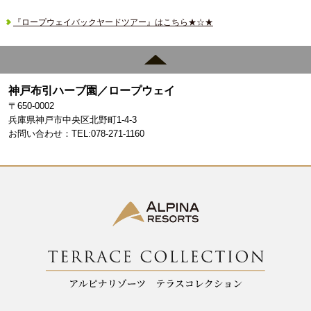
a
st
c
a
『ロープウェイバックヤードツアー』はこちら★☆★
e
gr
b
a
o
m
神戸布引ハーブ園／ロープウェイ
〒650-0002
o
兵庫県神戸市中央区北野町1-4-3
k
お問い合わせ：TEL:078-271-1160