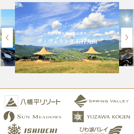
魚沼平野と雄大な山並み
ザ・ヴェランダ 石打丸山