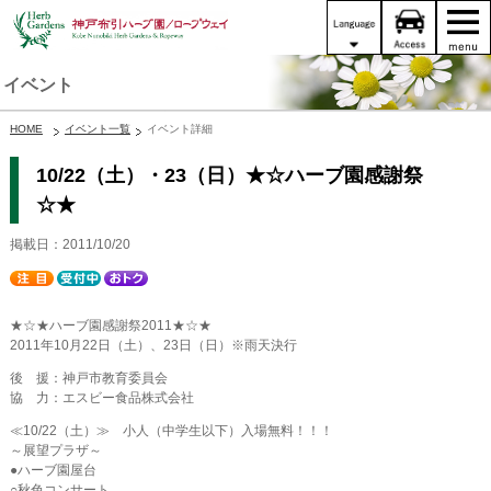
イベント
HOME
イベント一覧
イベント詳細
10/22（土）・23（日）★☆ハーブ園感謝祭
☆★
掲載日：2011/10/20
★☆★ハーブ園感謝祭2011★☆★
2011年10月22日（土）、23日（日）※雨天決行
後 援：神戸市教育委員会
協 力：エスビー食品株式会社
≪10/22（土）≫ 小人（中学生以下）入場無料！！！
～展望プラザ～
●ハーブ園屋台
○秋色コンサート