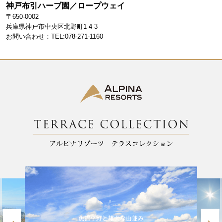
神戸布引ハーブ園／ロープウェイ
b
a
〒650-0002
o
m
兵庫県神戸市中央区北野町1-4-3
お問い合わせ：TEL:078-271-1160
o
k
魚沼平野と雄大な山並み