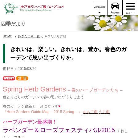
四季だより
HOME
四季だより一覧
四季だより詳細
きれいは、楽しい。きれいは、豊か。春色のガ
ーデンで思い出づくりを。
掲載日：2015/03/26
Spring Herb Gardens
– 春のハーブガーデンたち –
色とりどりのガーデンで春の思い出づくりしよう
春のガーデン散策と一緒にどうぞ
♥
『Herb Gardens Guide Map – 2015 Spring – 』
おもて面
うら面
ハーブガーデン最盛期！
ラベンダー＆ローズフェスティバル2015
くわし
くは、
コチラ