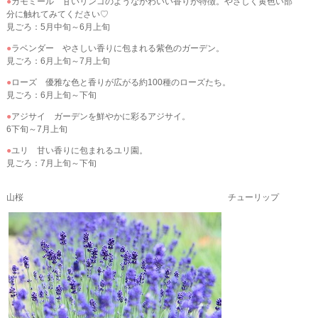
●
カモミール 甘いリンゴのようなかわいい香りが特徴。やさしく黄色い部
分に触れてみてください♡
見ごろ：5月中旬～6月上旬
●
ラベンダー やさしい香りに包まれる紫色のガーデン。
見ごろ：6月上旬～7月上旬
●
ローズ 優雅な色と香りが広がる約100種のローズたち。
見ごろ：6月上旬～下旬
●
アジサイ ガーデンを鮮やかに彩るアジサイ。
6下旬～7月上旬
●
ユリ 甘い香りに包まれるユリ園。
見ごろ：7月上旬～下旬
山桜 チューリップ