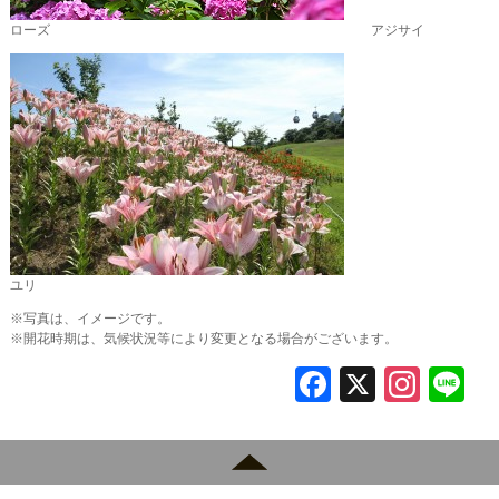
ローズ アジサイ
ユリ
※写真は、イメージです。
※開花時期は、気候状況等により変更となる場合がございます。
F
X
In
L
a
st
c
a
e
gr