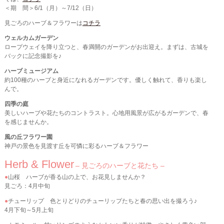
＜期 間＞6/1（月）～7/12（日）
見ごろのハーブ＆フラワーは
コチラ
ウェルカムガーデン
ロープウェイを降り立つと、春満開のガーデンがお出迎え。まずは、古城を
バックに記念撮影を♪
ハーブミュージアム
約100種のハーブと身近になれるガーデンです。優しく触れて、香りも楽し
んで。
四季の庭
美しいハーブや花たちのコントラスト。心地用風景が広がるガーデンで、春
を感じませんか。
風の丘フラワー園
神戸の景色を見渡す丘を可憐に彩るハーブ＆フラワー
Herb & Flower
– 見ごろのハーブと花たち –
●
山桜 ハーブが香る山の上で、お花見しませんか？
見ごろ：4月中旬
●
チューリップ 色とりどりのチューリップたちと春の思い出を撮ろう♪
4月下旬～5月上旬