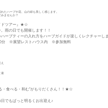
濡れたハーブや花、山の緑も美しく感じます。
でみませんか？
イドツアー』★☆
ー。雨の日でも開催します！！
ハーブティーの入れ方をハーブガイドが楽しくレクチャーしま
各回約30分 ※展望レストハウス内 ※参加無料
見え
と違
る・食べる・和む”がもりだくさん！！★☆
＞
日でもぱっと明るくお出迎え♪