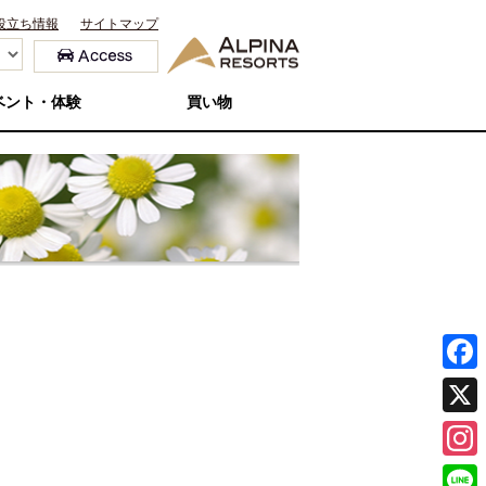
役立ち情報
サイトマップ
ベント・体験
買い物
F
a
X
c
I