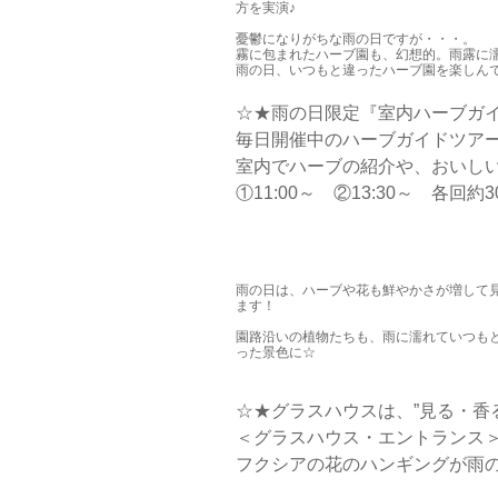
方を実演♪
憂鬱になりがちな雨の日ですが・・・。
霧に包まれたハーブ園も、幻想的。雨露に
雨の日、いつもと違ったハーブ園を楽しん
☆★雨の日限定『室内ハーブガ
毎日開催中のハーブガイドツア
室内でハーブの紹介や、おいしい
①11:00～ ②13:30～ 
雨の日は、ハーブや花も鮮やかさが増して
ます！
園路沿いの植物たちも、雨に濡れていつも
った景色に☆
☆★グラスハウスは、”見る・香
＜グラスハウス・エントランス
フクシアの花のハンギングが雨の