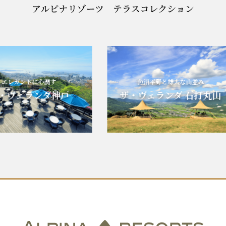
レガントに心潤す
魚沼平野と雄大な山並み
ヴェランダ神戸
ザ・ヴェランダ 石打丸山