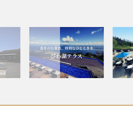
息をのむ景色、特別なひとときを
エ
びわ湖テラス
ザ・