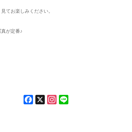
り見てお楽しみください。
真が定番♪
F
X
In
Li
a
st
n
c
a
e
e
gr