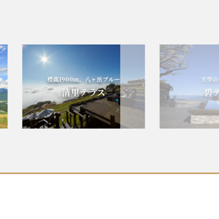
標高1900m、八ヶ岳ブルー
天空の碧
清里テラス
碧テラ