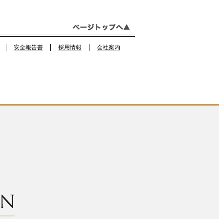
b
a
o
m
o
安全報告書
採用情報
会社案内
k