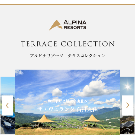
k
魚沼平野と雄大な山並み
ザ・ヴェランダ 石打丸山