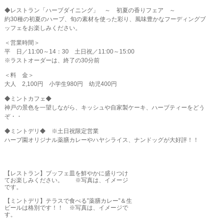
◆レストラン「ハーブダイニング」 ～ 初夏の香りフェア ～
約30種の初夏のハーブ、旬の素材を使った彩り、風味豊かなフーディングブ
ッフェをお楽しみください。
＜営業時間＞
平 日／11:00～14：30 土日祝／11:00～15:00
※ラストオーダーは、終了の30分前
＜料 金＞
大人 2,100円 小学生980円 幼児400円
◆ミントカフェ◆
神戸の景色を一望しながら、キッシュや自家製ケーキ、ハーブティーをどう
ぞ・・
◆ミントデリ◆ ※土日祝限定営業
ハーブ園オリジナル薬膳カレーやハヤシライス、ナンドッグが大好評！！
【レストラン】ブッフェ皿を鮮やかに盛りつけ
てお楽しみください。 ※写真は、イメージ
です。
【ミントデリ】テラスで食べる”薬膳カレー”＆生
ビールは格別です！！ ※写真は、イメージで
す。