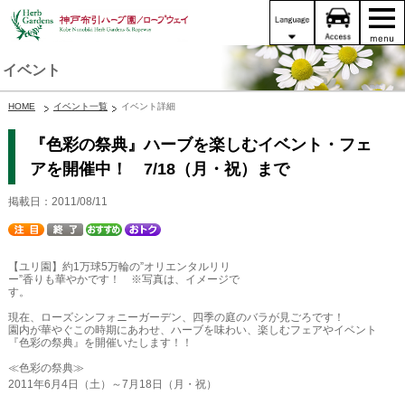
イベント
HOME
イベント一覧
イベント詳細
『色彩の祭典』ハーブを楽しむイベント・フェ
アを開催中！ 7/18（月・祝）まで
掲載日：2011/08/11
【ユリ園】約1万球5万輪の”オリエンタルリリ
ー”香りも華やかです！ ※写真は、イメージで
す。
現在、ローズシンフォニーガーデン、四季の庭のバラが見ごろです！
園内が華やぐこの時期にあわせ、ハーブを味わい、楽しむフェアやイベント
『色彩の祭典』を開催いたします！！
≪色彩の祭典≫
2011年6月4日（土）～7月18日（月・祝）