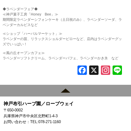
◆ラベンダーフェア◆
≪神戸菓子工房「Honey Bee」≫
期間限定ラベンダーシフォンケーキ（土日祝のみ）、ラベンダーソーダ、ラ
ベンダーカルピスなど
≪ショップ「ハーバルマーケット」≫
ラベンダーの苗、リラックスショルダーピローなど、店内はラベンダーグッ
ズでいっぱい！
≪風の丘オープンカフェ≫
ラベンダーソフトクリーム、ラベンダーパフェ、ラベンダーかき氷 など
F
X
In
L
a
st
c
a
e
gr
神戸布引ハーブ園／ロープウェイ
b
a
〒650-0002
o
m
兵庫県神戸市中央区北野町1-4-3
お問い合わせ：TEL:078-271-1160
o