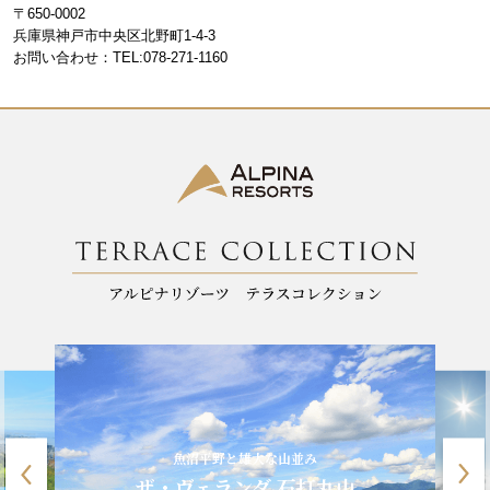
b
a
〒650-0002
o
m
兵庫県神戸市中央区北野町1-4-3
お問い合わせ：TEL:078-271-1160
o
k
魚沼平野と雄大な山並み
ザ・ヴェランダ 石打丸山