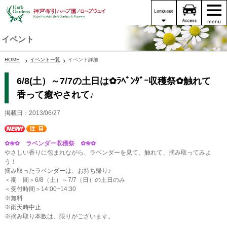
イベント
HOME
イベント一覧
イベント詳細
6/8(土）～7/7の土日は✿ﾗﾍﾞﾝﾀﾞｰ収穫祭✿触れて
香って癒やされて♪
掲載日：2013/06/27
✿❀✿ ラベンダー収穫祭 ✿❀✿
やさしい香りに包まれながら、ラベンダーを見て、触れて、摘み取ってみよ
う！
摘み取ったラベンダーは、お持ち帰り♪
＜期 間＞6/8（土）～7/7（日）の土日のみ
＜受付時間＞14:00~14:30
※無料
※雨天時中止
※摘み取り本数は、限りがございます。