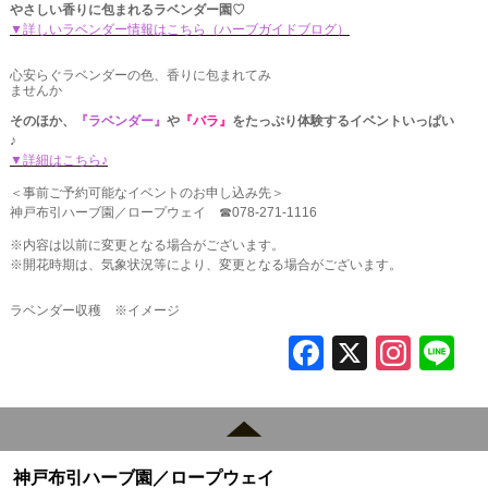
やさしい香りに包まれるラベンダー園♡
▼詳しいラベンダー情報はこちら（ハーブガイドブログ）
心安らぐラベンダーの色、香りに包まれてみ
ませんか
そのほか、
『ラベンダー』
や
『バラ』
をたっぷり体験するイベントいっぱい
♪
▼詳細はこちら♪
＜事前ご予約可能なイベントのお申し込み先＞
神戸布引ハーブ園／ロープウェイ ☎078-271-1116
※内容は以前に変更となる場合がございます。
※開花時期は、気象状況等により、変更となる場合がございます。
ラベンダー収穫 ※イメージ
F
X
In
L
a
st
c
a
e
gr
神戸布引ハーブ園／ロープウェイ