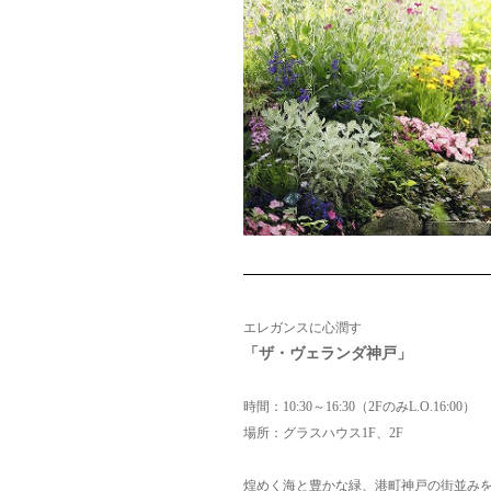
エレガンスに心潤す
「ザ・ヴェ
ランダ神戸」
時間：10:30～16:30（2FのみL.O.16:00）
場所：グラスハウス1F、2F
煌めく海と豊かな緑、港町神戸の街並み