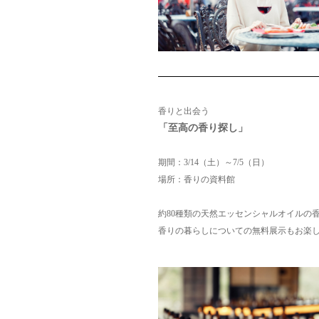
香りと出会う
「至高の香り探し」
期間：3/14（土）～7/5（日）
場所：香りの資料館
約80種類の天然エッセンシャルオイルの
香りの暮らしについての無料展示もお楽