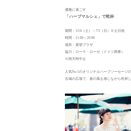
優雅に過ごす
「ハーブマルシェ」で乾杯
期間：3/14（土）～7/5（日）※土日祝
時間：11:00～20:00
場所：展望プラザ
協力：ローテ・ローゼ（ドイツ商事）
※雨天時中止
人気No.1のオリジナルハーブソーセー
古城の広場で、春の風を感じながら乾杯