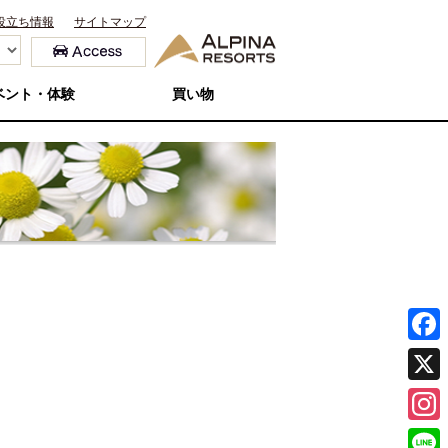
役立ち情報
サイトマップ
ベント・体験
買い物
F
a
X
c
I