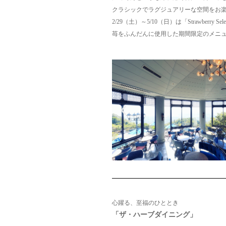
クラシックでラグジュアリーな空間をお
2/29（土）～5/10（日）は「Strawberry Sel
苺をふんだんに使用した期間限定のメニ
心躍る、至福のひととき
「ザ・ハーブダイニング」