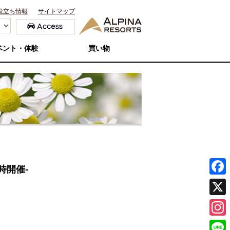
役立ち情報
サイトマップ
ベント・体験
買い物
時開催-
F
a
X
c
I