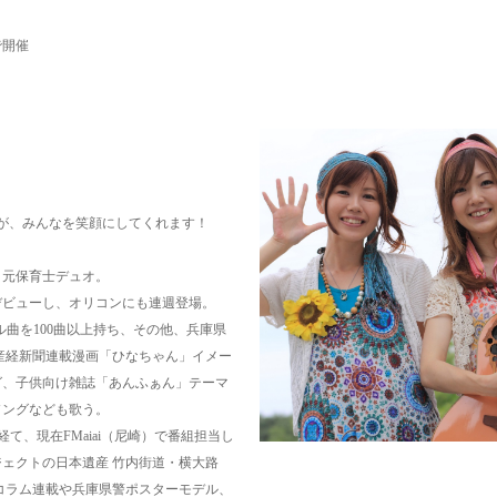
で開催
が、みんなを笑顔にしてくれます！
、元保育士デュオ。
国デビューし、オリコンにも連週登場。
ル曲を100曲以上持ち、その他、兵庫県
産経新聞連載漫画「ひなちゃん」イメー
グ、子供向け雑誌「あんふぁん」テーマ
ソングなども歌う。
て、現在FMaiai（尼崎）で番組担当し
ロジェクトの日本遺産 竹内街道・横大路
コラム連載や兵庫県警ポスターモデル、