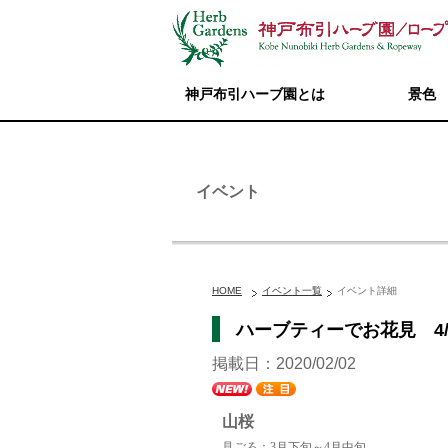
神戸布引ハーブ園とは
景色
イベント
HOME
イベント一覧
イベント詳細
ハーブティーでお花見 4/
掲載日：2020/02/02
山桜
見ごろ：3月下旬～4月中旬