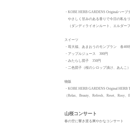
・KOBE HERB GARDENS Originalハー
やさしく甘みのある香りで今日の私をリ
（ダンディライオンルート、エルダーフ
スイーツ
・苺大福、あまおうのモンブラン 各400
・アップルジュース 300円
・みたらし団子 350円
・二色団子（桜のシロップ漬け、あんこ） 
物販
・KOBE HERB GARDENS Original HER
（Relax、Beauty、Refresh、Reset、Ros
山桜コンサート
春の空に響き渡る爽やかなコンサート