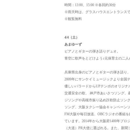
時間：13:00、15:00 ※各回約30分
※雨天時は、グラスハウスエントランス
※観覧無料
4/4
（土）
あまゆーず
ピアノとギターの弾き語りデュオ。
青空に歌声をとどけよう♪元保育士の二人
兵庫県出身のピアノとギターの弾き語り
2009年にサンケイミュージックより全
優しいバラードからUPテンポのオリジナ
交通安全の歌、 神戸市あいさつソング、
ジソングや高槻市振り込め詐欺防止ソン
ソング、大阪タクシー協会キャンペーン
FM大阪や毎日放送、OBCラジオの番組を経
ています。2014年から大阪府1400年プ
（大道）PR大使に選ばれる。また、新聞