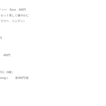
ブティー Reset 400円
セット美しく健やかに
ラワー、リンデン）
円
400円
B TEA（6種）
y、Energy） 各860円/箱