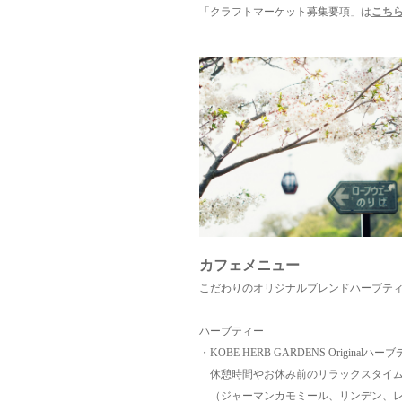
「クラフトマーケット募集要項」は
こち
カフェメニュー
こだわりのオリジナルブレンドハーブテ
ハーブティー
・KOBE HERB GARDENS Originalハー
休憩時間やお休み前のリラックスタイム
（ジャーマンカモミール、リンデン、レ