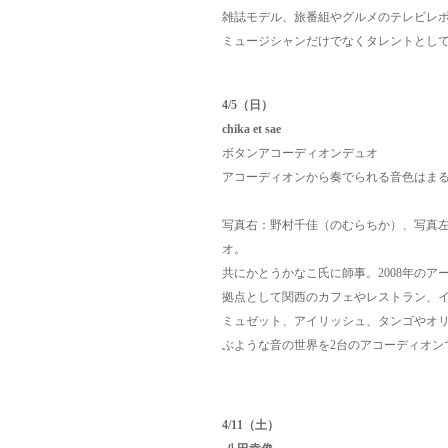
雑誌モデル、旅番組やグルメのテレビレ
ミュージシャンだけでなくタレントとし
4/5（日）
chika et sae
ボタンアコーディオンデュオ
アコーディオンから奏でられる音色はま
写真右：野村千佳（のむらちか）、写真
オ。
共にかとうかなこ氏に師事。
2008年の
拠点として関西のカフェやレストラン、
ミュゼット、アイリッシュ、タンゴや
オ
ぶような
音の世界を2台のアコーディオン
4/11
（土）