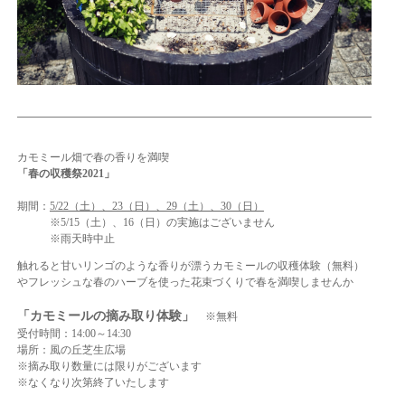
カモミール畑で春の香りを満喫
「春の収穫祭2021」
期間：
5/22（土）、23（日）、29（土）、30（日）
※5/15（土）、16（日）の実施はございません
※雨天時中止
触れると甘いリンゴのような香りが漂うカモミールの収穫体験（無料）
やフレッシュな春のハーブを使った花束づくりで春を満喫しませんか
「カモミールの摘み取り体験」
※無料
受付時間：14:00～14:30
場所：風の丘芝生広場
※摘み取り数量には限りがございます
※なくなり次第終了いたします