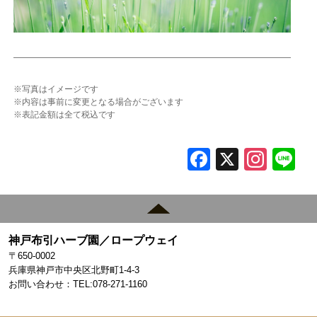
※写真はイメージです
※内容は事前に変更となる場合がございます
※表記金額は全て税込です
F
X
In
L
a
st
c
a
e
gr
神戸布引ハーブ園／ロープウェイ
b
a
〒650-0002
o
m
兵庫県神戸市中央区北野町1-4-3
お問い合わせ：TEL:078-271-1160
o