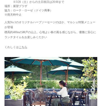
※3/20（土）からの土日祝日は20:00まで
場所：展望プラザ
協力：ローテ・ローゼ（ドイツ商事）
※雨天時中止
人気No.1のオリジナルハーブソーセージのほか、マルシェ特製メニュー
が登場
標高約400mの神戸の山上。心地よい春の風を感じながら、優雅に安心に
ランチタイムをお楽しみください
くわしくは
こちら