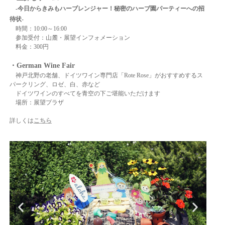
-今日からきみもハーブレンジャー！秘密のハーブ園パーティーへの招
待状-
時間：10:00～16:00
参加受付：山麓・展望インフォメーション
料金：300円
・German Wine Fair
神戸北野の老舗、ドイツワイン専門店「Rote Rose」がおすすめするス
パークリング、ロゼ、白、赤など
ドイツワインのすべてを青空の下ご堪能いただけます
場所：展望プラザ
詳しくは
こちら