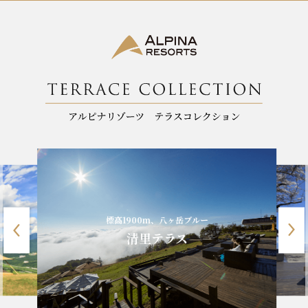
k
標高1900m、八ヶ岳ブルー
清里テラス
山