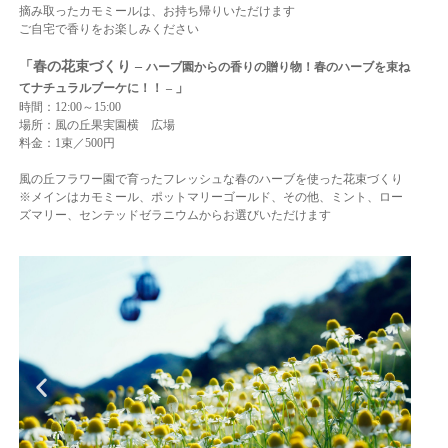
摘み取ったカモミールは、お持ち帰りいただけます
ご自宅で香りをお楽しみください
「春の花束づくり –
ハーブ園からの香りの贈り物！春のハーブを束ね
」
てナチュラルブーケに！！ –
時間：12:00～15:00
場所：風の丘果実園横 広場
料金：1束／500円
風の丘フラワー園で育ったフレッシュな春のハーブを使った花束づくり
※メインはカモミール、ポットマリーゴールド、その他、ミント、ロー
ズマリー、センテッドゼラニウムからお選びいただけます