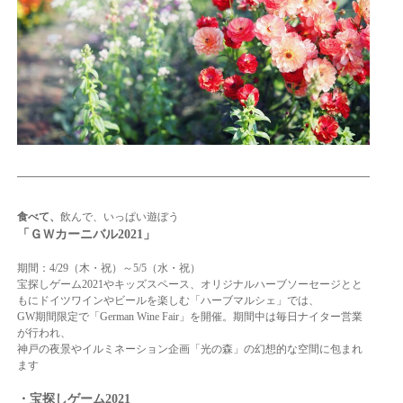
食べて、
飲んで、いっぱい遊ぼう
「ＧＷカーニバル2021」
期間：4/29（木・祝）～5/5（水・祝）
宝探しゲーム2021やキッズスペース、オリジナルハーブソーセージとと
もにドイツワインやビールを楽しむ「ハーブマルシェ」では、
GW期間限定で「German Wine Fair」を開催。期間中は毎日ナイター営業
が行われ、
神戸の夜景やイルミネーション企画「光の森」の幻想的な空間に包まれ
ます
・宝探しゲーム2021