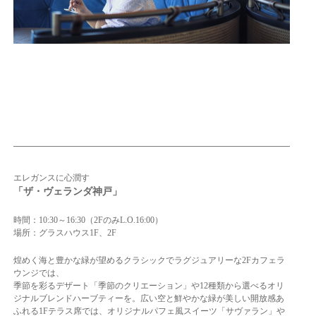
エレガンスに心潤す
「ザ・ヴェ
ランダ神戸」
時間：10:30～16:30（2FのみL.O.16:00）
場所：グラスハウス1F、2F
煌めく海と豊かな緑が望めるクラシックでラグジュアリーな2Fカフェラ
ウンジでは、
季節を彩るデザート「季節のクリエーション」や12種類から選べるオリ
ジナルブレンドハーブティーを。広い空と鮮やかな緑が美しい開放感あ
ふれる1Fテラス席では、オリジナルパフェ風スイーツ「サヴァラン」や