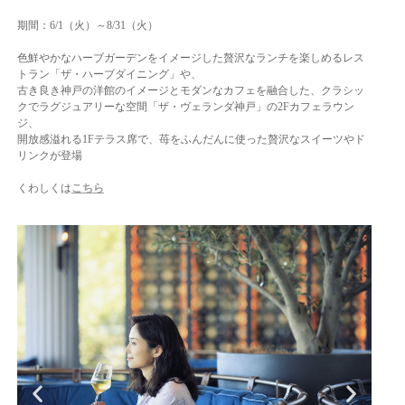
期間：6/1（火）～8/31（火）
色鮮やかなハーブガーデンをイメージした贅沢なランチを楽しめるレス
トラン「ザ・ハーブダイニング」や、
古き良き神戸の洋館のイメージとモダンなカフェを融合した、クラシッ
クでラグジュアリーな空間「ザ・ヴェランダ神戸」の2Fカフェラウン
ジ、
開放感溢れる1Fテラス席で、苺をふんだんに使った贅沢なスイーツやド
リンクが登場
くわしくは
こちら