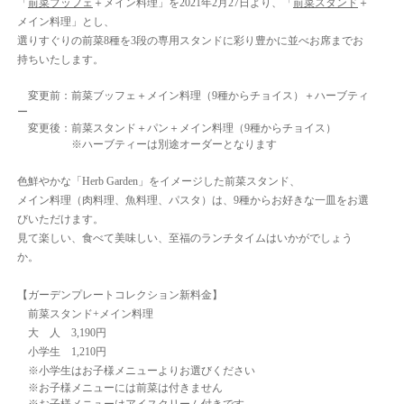
「
前菜ブッフェ
＋メイン料理」を2021年2月27日より、「
前菜スタンド
＋
メイン料理」とし、
選りすぐりの前菜8種を3段の専用スタンドに彩り豊かに並べお席までお
持ちいたします。
変更前：前菜ブッフェ＋メイン料理（9種からチョイス）＋ハーブティ
ー
変更後：前菜スタンド＋パン＋メイン料理（9種からチョイス）
※ハーブティーは別途オーダーとなります
色鮮やかな「Herb Garden」をイメージした前菜スタンド、
メイン料理（肉料理、魚料理、パスタ）は、9種からお好きな一皿をお選
びいただけます。
見て楽しい、食べて美味しい、至福のランチタイムはいかがでしょう
か。
【ガーデンプレートコレクション新料金】
前菜スタンド+メイン料理
大 人 3,190円
小学生 1,210円
※小学生はお子様メニューよりお選びください
※お子様メニューには前菜は付きません
※お子様メニューはアイスクリーム付きです