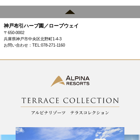
a
st
c
a
e
gr
神戸布引ハーブ園／ロープウェイ
b
a
〒650-0002
o
m
兵庫県神戸市中央区北野町1-4-3
お問い合わせ：TEL:078-271-1160
o
k