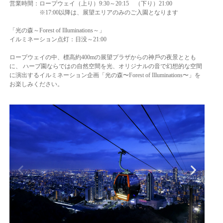
営業時間：ロープウェイ（上り）9:30～20:15 （下り）21:00
※17:00以降は、展望エリアのみのご入園となります
「光の森～Forest of Illuminations～」
イルミネーション点灯：日没～21:00
ロープウェイの中、標⾼約400mの展望プラザからの神⼾の夜景ととも
に、 ハーブ園ならではの⾃然空間を光、オリジナルの⾳で幻想的な空間
に演出するイルミネーション企画「光の森〜Forest of Illuminations〜」を
お楽しみください。