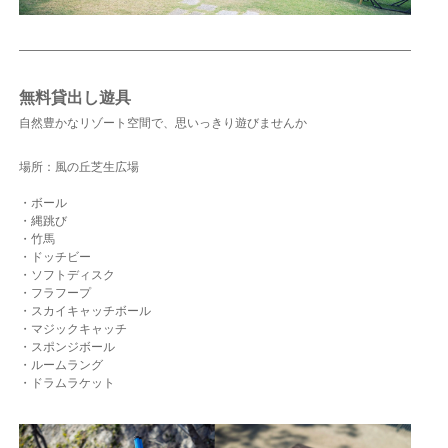
無料貸出し遊具
自然豊かなリゾート空間で、思いっきり遊びませんか
場所：風の丘芝生広場
・ボール
・縄跳び
・竹馬
・ドッチビー
・ソフトディスク
・フラフープ
・スカイキャッチボール
・マジックキャッチ
・スポンジボール
・ルームラング
・ドラムラケット