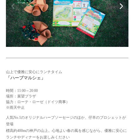
山上で優雅に安心にランチタイム
「ハーブマルシェ」
時間：11:00～20:00
場所：展望プラザ
協力：ローテ・ローゼ（ドイツ商事）
※雨天中止
人気No.1のオリジナルハーブソーセージのほか、仔羊のブロシェットが
登場
標高約400mの神戸の山上。心地よい春の風を感じながら、優雅に安心に
ランチやディナーをお楽しみください