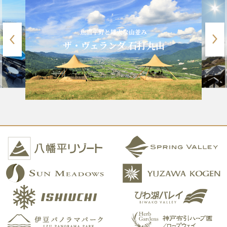
魚沼平野と雄大な山並み
ザ・ヴェランダ 石打丸山