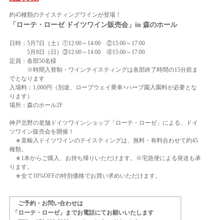
約45種類のテイスティングワインが登場！
「ローテ・ローゼ ドイツワイン販売会」in 森のホール
日時：5月7日（土）①12:00～14:00 ②15:00～17:00
5月8日（日）③12:00～14:00 ④15:00～17:00
定員：各部50名様
※時間入替制・ワインテイスティングは各部終了時間の15分前ま
でとなります
入場料：1,000円（別途、ロープウェイ乗車+ハーブ園入園料が必要とな
ります）
場所：森のホール2F
神戸北野の老舗ドイツワインショップ「ローテ・ローゼ」による、ドイ
ツワイン販売会を開催！
★
直輸入ドイツワインのテイスティングは、無料・有料合わせて約45
種類。
★
1本からご購入、お持ち帰りいただけます。※宅急便による発送も承
ります。
★
全て10%OFFの特別価格でお買い求めいただけます。
ご予約・お問い合わせは
「ローテ・ローゼ」までお電話にてお願いいたします