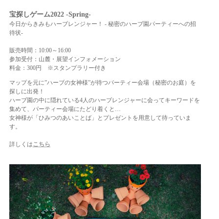
宝探しゲーム2022 -Spring-
今日からきみもハーブレンジャー！ ‐ 秘密のハーブ園パーティーへの招
待状‐
販売時間：10:00～16:00
参加受付：山麓・展望インフォメーション
料金：300円 ※スタンプラリー付き
マップを元に”ハーブの女神様”が待つパーティー会場（秘密のお庭）を
探しに出発！
ハーブ園の中に隠れている4人のハーブレンジャーに会ってキーワードを
集めて、パーティー会場にたどり着くと…
女神様が「ひみつのあいことば」とプレゼントを用意して待っていま
す。
詳しくは
こちら