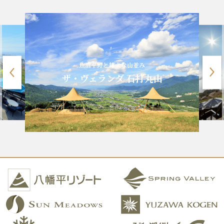
魚沼平野と雄大な山並み
ザ・ヴェランダ 石打丸山