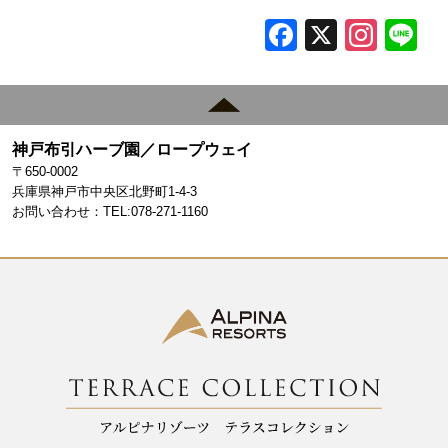
F
X
In
L
a
st
c
a
e
gr
神戸布引ハーブ園／ロープウェイ
b
a
〒650-0002
o
m
兵庫県神戸市中央区北野町1-4-3
お問い合わせ：TEL:078-271-1160
o
k