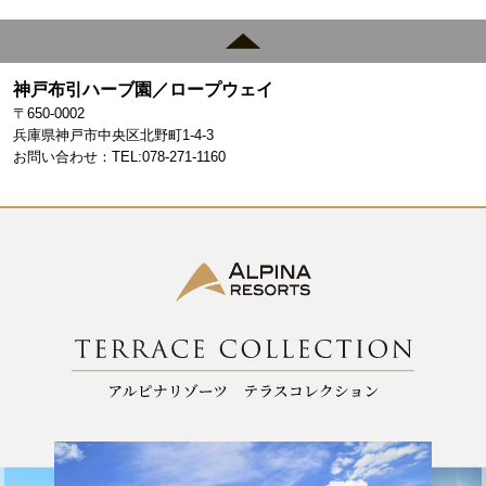
a
st
c
a
e
gr
神戸布引ハーブ園／ロープウェイ
b
a
〒650-0002
o
m
兵庫県神戸市中央区北野町1-4-3
お問い合わせ：TEL:078-271-1160
o
k