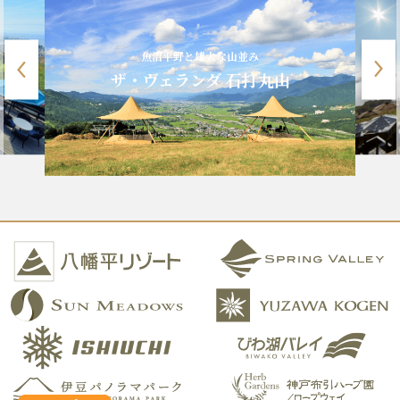
魚沼平野と雄大な山並み
ザ・ヴェランダ 石打丸山