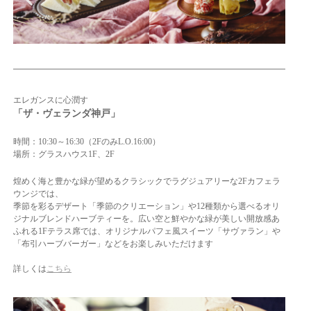
エレガンスに心潤す
「ザ・ヴェ
ランダ神戸」
時間：10:30～16:30（2FのみL.O.16:00）
場所：グラスハウス1F、2F
煌めく海と豊かな緑が望めるクラシックでラグジュアリーな2Fカフェラ
ウンジでは、
季節を彩るデザート「季節のクリエーション」や12種類から選べるオリ
ジナルブレンドハーブティーを。広い空と鮮やかな緑が美しい開放感あ
ふれる1Fテラス席では、オリジナルパフェ風スイーツ「サヴァラン」や
「布引ハーブバーガー」などをお楽しみいただけます
詳しくは
こちら