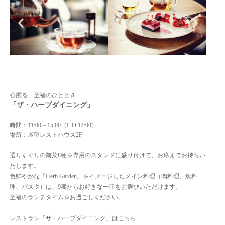
心躍る、至福のひととき
「ザ・ハーブダイニング」
時間：11:00～15:00（L.O.14:00）
場所：展望レストハウス2F
選りすぐりの前菜8種を専用のスタンドに盛り付けて、お席までお持ちい
たします。
色鮮やかな「Herb Garden」をイメージしたメイン料理（肉料理、魚料
理、パスタ）は、9種からお好きな一皿をお選びいただけます。
至福のランチタイムをお過ごしください。
レストラン「ザ・ハーブダイニング」は
こちら