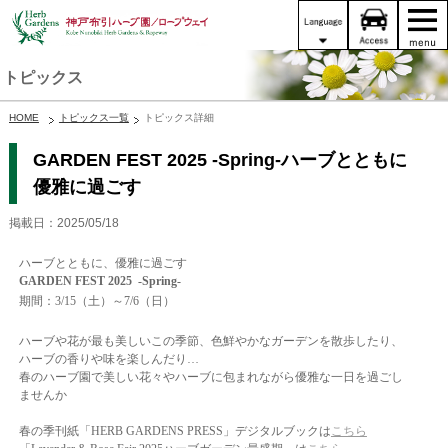
トピックス
HOME
トピックス一覧
トピックス詳細
GARDEN FEST 2025 -Spring-ハーブとともに
優雅に過ごす
掲載日：2025/05/18
ハーブとともに、優雅に過ごす
GARDEN FEST 2025 -Spring-
期間：3/15（土）～7/6（日）
ハーブや花が最も美しいこの季節、
色鮮やかなガーデンを散歩したり、
ハーブの香りや味を楽しんだり…
春のハーブ園で美しい花々やハーブに包まれながら優雅な一日を過ごし
ませんか
春の季刊紙「HERB GARDENS PRESS」デジタルブックは
こちら