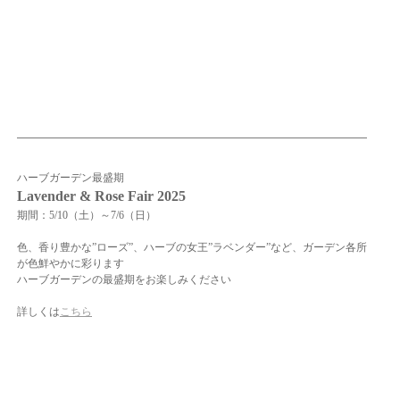
ハーブガーデン最盛期
Lavender & Rose Fair 2025
期間：5/10（土）～7/6（日）
色、香り豊かな”ローズ”、ハーブの女王”ラベンダー”など、ガーデン各所
が色鮮やかに彩ります
ハーブガーデンの最盛期をお楽しみください
詳しくは
こちら