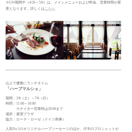
※GW期間中（4/26～5/6）は、メインメニューおよび料金、営業時間が変
更となります。詳しくは
こちら
山上で優雅にランチタイム
「ハーブマルシェ」
期間：3/8（土）～7/6（日）
時間：11:00～16:00
※ナイター営業時は20:00まで
場所：展望プラザ
協力：ローテ・ローゼ（ドイツ商事）
人気No.1のオリジナルハーブソーセージのほか、仔羊のブロシェットが