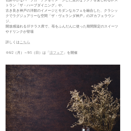
トラン「ザ・ハーブダイニング」や、
古き良き神戸の洋館のイメージとモダンなカフェを融合した、クラシッ
クでラグジュアリーな空間「ザ・ヴェランダ神戸」の2Fカフェラウン
ジ、
開放感溢れる1Fテラス席で、苺をふんだんに使った期間限定のスイーツ
やドリンクが登場
詳しくは
こちら
※6/2（月）～9/1（日）は「
涼フェア
」を開催