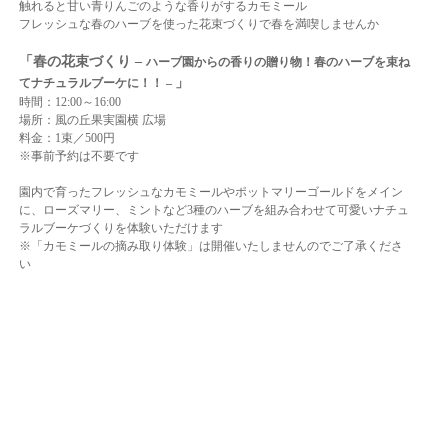
触れると甘い青りんごのような香りがするカモミール
フレッシュな春のハーブを使った花束づくりで春を満喫しませんか
「春の花束づくり –
ハーブ園からの香りの贈り物！春のハーブを束ね
」
てナチュラルブーケに！！ –
時間：12:00～16:00
場所：風の丘果実園横 広場
料金：1束／500円
※事前予約は不要です
園内で育ったフレッシュなカモミールやポットマリーゴールドをメイン
に、ローズマリー、ミントなど3種のハーブを組み合わせて可愛いナチュ
ラルブーケづくりを体験いただけます
※「カモミールの摘み取り体験」は開催いたしませんのでご了承くださ
い