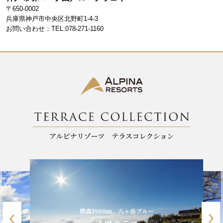
b
a
〒650-0002
o
m
兵庫県神戸市中央区北野町1-4-3
お問い合わせ：TEL:078-271-1160
o
k
標高1900m、八ヶ岳ブルー
山