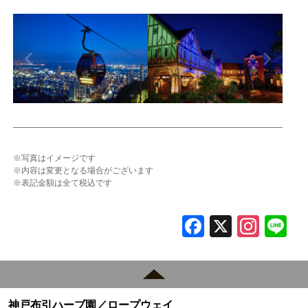
※写真はイメージです
※内容は変更となる場合がございます
※表記金額は全て税込です
F
X
In
L
a
st
c
a
e
gr
神戸布引ハーブ園／ロープウェイ