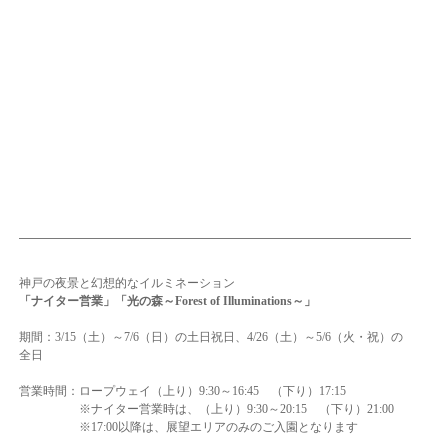
神戸の夜景と幻想的なイルミネーション
「ナイター営業」「光の森～Forest of Illuminations～」
期間：3/15（土）～7/6（日）の土日祝日、4/26（土）～5/6（火・祝）の
全日
営業時間：ロープウェイ（上り）9:30～16:45 （下り）17:15
※ナイター営業時は、（上り）9:30～20:15 （下り）21:00
※17:00以降は、展望エリアのみのご入園となります