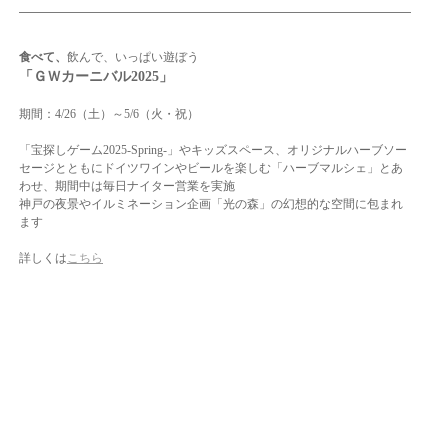
食べて、
飲んで、いっぱい遊ぼう
「ＧＷカーニバル2025」
期間：4/26（土）～5/6（火・祝）
「宝探しゲーム2025-Spring-」やキッズスペース、オリジナルハーブソー
セージとともにドイツワインやビールを楽しむ「ハーブマルシェ」とあ
わせ、期間中は毎日ナイター営業を実施
神戸の夜景やイルミネーション企画「光の森」の幻想的な空間に包まれ
ます
詳しくは
こちら