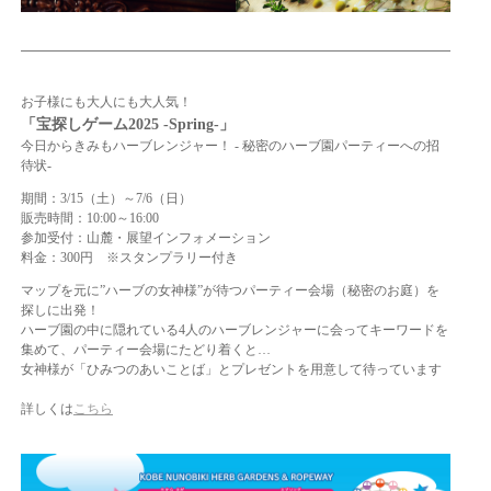
お子様にも大人にも大人気！
「宝探しゲーム2025 -Spring-」
今日からきみもハーブレンジャー！ ‐ 秘密のハーブ園パーティーへの招
待状‐
期間：3/15（土）～7/6（日）
販売時間：10:00～16:00
参加受付：山麓・展望インフォメーション
料金：300円 ※スタンプラリー付き
マップを元に”ハーブの女神様”が待つパーティー会場（秘密のお庭）を
探しに出発！
ハーブ園の中に隠れている4人のハーブレンジャーに会ってキーワードを
集めて、パーティー会場にたどり着くと…
女神様が「ひみつのあいことば」とプレゼントを用意して待っています
詳しくは
こちら