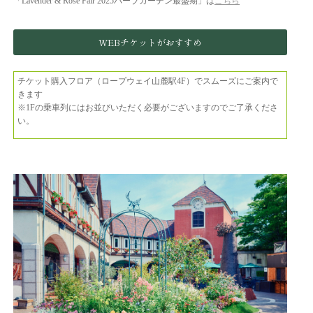
「Lavender & Rose Fair 2025ハーブガーデン最盛期」
は
こちら
WEBチケットがおすすめ
チケット購入フロア（ロープウェイ山麓駅4F）でスムーズにご案内で
きます
※1Fの乗車列にはお並びいただく必要がございますのでご了承くださ
い。