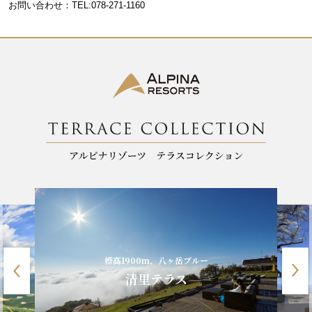
お問い合わせ：TEL:078-271-1160
o
k
天空の碧の世界
碧テラス