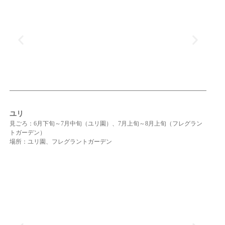
ユリ
見ごろ：6月下旬～7月中旬（ユリ園）、7月上旬～8月上旬（フレグラン
トガーデン）
場所：ユリ園、フレグラントガーデン