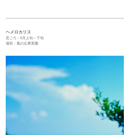
ヘメロカリス
見ごろ：6月上旬～下旬
場所：風の丘果実園