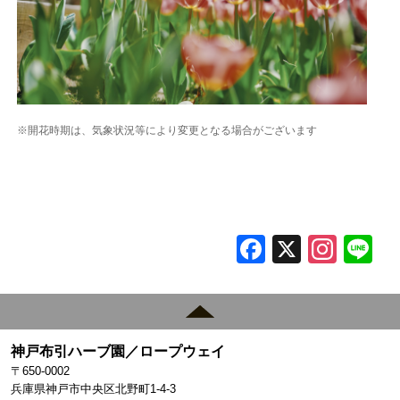
※開花時期は、気象状況等により変更となる場合がございます
F
X
In
L
a
st
c
a
e
gr
神戸布引ハーブ園／ロープウェイ
b
a
〒650-0002
o
m
兵庫県神戸市中央区北野町1-4-3