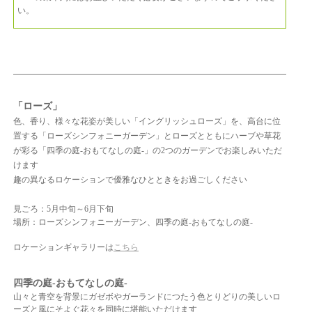
い。
「ローズ」
色、香り、様々な花姿が美しい「イングリッシュローズ」を、
高台に位
置する「ローズシンフォニーガーデン」とローズとともにハーブや草花
が彩る
「四季の庭-おもてなしの庭-」の2つのガーデンでお楽しみいただ
けます
趣の異なるロケーションで優雅なひとときをお過ごしください
見ごろ：5月中旬～6月下旬
場所：ローズシンフォニーガーデン、四季の庭-おもてなしの庭-
ロケーションギャラリーは
こちら
四季の庭-おもてなしの庭-
山々と青空を背景にガゼボやガーランドにつたう色とりどりの美しいロ
ーズと風にそよぐ花々を同時に堪能いただけます