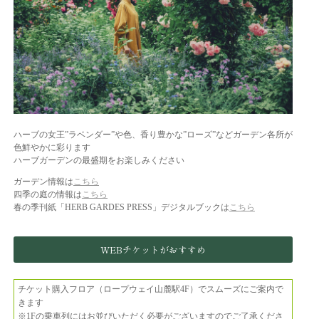
ハーブの女王”ラベンダー”や色、香り豊かな”ローズ”などガーデン各所が
色鮮やかに彩ります
ハーブガーデンの最盛期をお楽しみください
ガーデン情報は
こちら
四季の庭の情報は
こちら
春の季刊紙「HERB GARDES PRESS」デジタルブックは
こちら
WEBチケットがおすすめ
チケット購入フロア（ロープウェイ山麓駅4F）でスムーズにご案内で
きます
※1Fの乗車列にはお並びいただく必要がございますのでご了承くださ