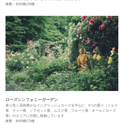
株数：約60種200株
ローズシンフォニーガーデン
香り良く花色豊かなイングリッシュローズを中心に、6つの香り（ミルラ
香、ティー香、ノアゼット香、ムスク香、フルーツ香、オールドローズ
香）のエリアに分類し植栽しています
株数：約60種170株