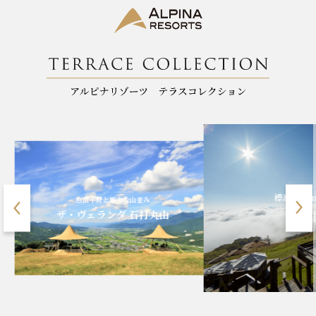
標高1900m、八ヶ岳ブルー
清里テラス
山