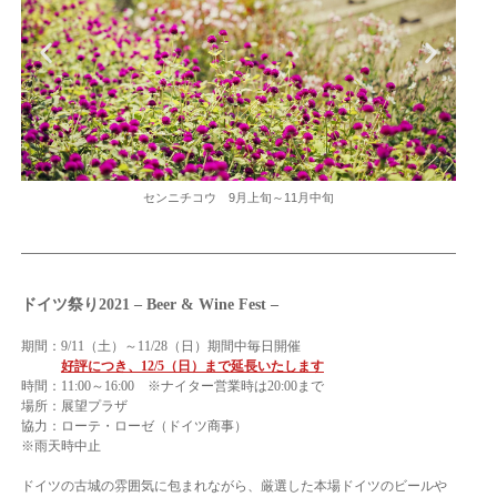
センニチコウ 9月上旬～11月中旬
ドイツ祭り2021 – Beer & Wine Fest –
期間：9/11（土）～11/28（日）期間中毎日開催
好評につき、12/5（日）まで延長いたします
時間：11:00～16:00 ※ナイター営業時は20:00まで
場所：展望プラザ
協力：ローテ・ローゼ（ドイツ商事）
※雨天時中止
ドイツの古城の雰囲気に包まれながら、厳選した本場ドイツのビールや