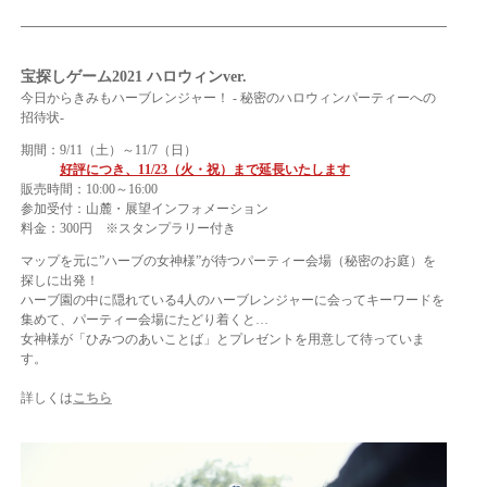
宝探しゲーム2021 ハロウィンver.
今日からきみもハーブレンジャー！ ‐ 秘密のハロウィンパーティーへの
招待状‐
期間：9/11（土）～11/7（日）
好評につき、11/23（火・祝）まで延長いたします
販売時間：10:00～16:00
参加受付：山麓・展望インフォメーション
料金：300円 ※スタンプラリー付き
マップを元に”ハーブの女神様”が待つパーティー会場（秘密のお庭）を
探しに出発！
ハーブ園の中に隠れている4人のハーブレンジャーに会ってキーワードを
集めて、パーティー会場にたどり着くと…
女神様が「ひみつのあいことば」とプレゼントを用意して待っていま
す。
詳しくは
こちら