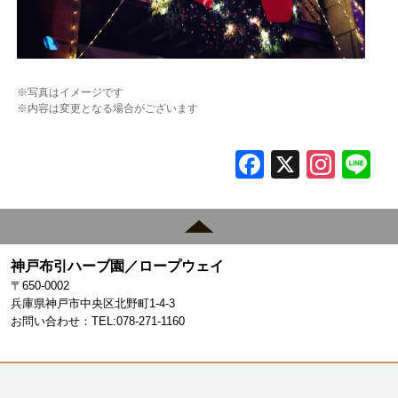
※写真はイメージです
※内容は変更となる場合がございます
F
X
In
L
a
st
c
a
e
gr
神戸布引ハーブ園／ロープウェイ
b
a
〒650-0002
o
m
兵庫県神戸市中央区北野町1-4-3
お問い合わせ：TEL:078-271-1160
o
k