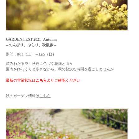
GARDEN FEST 2021 -Autumn-
–
のんびり、ぶらり、秋散歩 –
期間：9/11（土）～12/5（日）
澄みわたる空、秋色に色づく花畑と山々
園内をゆっくりと歩きながら、秋の贅沢な時間を過ごしませんか
最新の営業状況は
こちら
よりご確認ください
秋のガーデン情報は
こちら