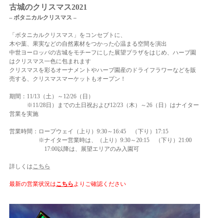
古城のクリスマス2021
– ボタニカルクリスマス –
「ボタニカルクリスマス」をコンセプトに、
木や葉、果実などの自然素材をつかった心温まる空間を演出
中世ヨーロッパの古城をモチーフにした展望プラザをはじめ、ハーブ園
はクリスマス一色に包まれます
クリスマスを彩るオーナメントやハーブ園産のドライフラワーなどを販
売する、クリスマスマーケットもオープン！
期間：11/13（土）～12/26（日）
※11/28日）までの土日祝および12/23（木）～26（日）はナイター
営業を実施
営業時間：ロープウェイ（上り）9:30～16:45 （下り）17:15
※ナイター営業時は、（上り）9:30～20:15 （下り）21:00
17:00以降は、展望エリアのみ入園可
詳しくは
こちら
最新の営業状況は
こちら
よりご確認ください