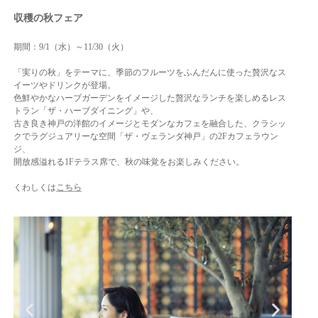
収穫の秋フェア
期間：9
/1（水）～11/30（火）
「実りの秋」をテーマに、季節のフルーツをふんだんに使った贅沢なス
イーツやドリンクが登場。
色鮮やかなハーブガーデンをイメージした贅沢なランチを楽しめるレス
トラン「ザ・ハーブダイニング」や、
古き良き神戸の洋館のイメージとモダンなカフェを融合した、クラシッ
クでラグジュアリーな空間「ザ・ヴェランダ神戸」の2Fカフェラウン
ジ、
開放感溢れる1Fテラス席で、秋の味覚をお楽しみください。
くわしくは
こちら