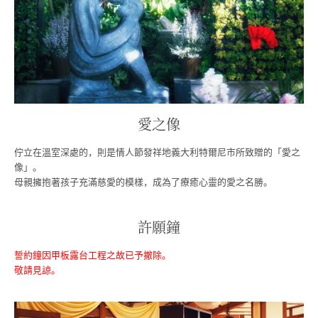
愛之像
佇立在溫室深處的，則是情人節發祥地義大利特爾尼市所致贈的「愛之
像」。
母親擁抱著孩子充滿慈愛的模樣，成為了療癒心靈的愛之名勝。
許願鐘
誓約鐘因甲板露台工程之故已予撤除。
敬請見諒。