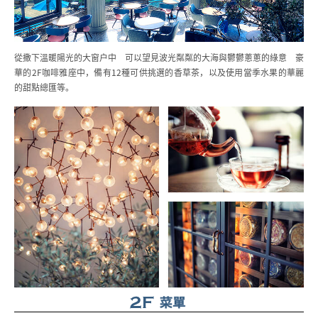
從撒下溫暖陽光的大窗戶中 可以望見波光粼粼的大海與鬱鬱蔥蔥的綠意
豪
華的2F咖啡雅座中，備有12種可供挑選的香草茶，
以及使用當季水果的華麗
的甜點總匯等。