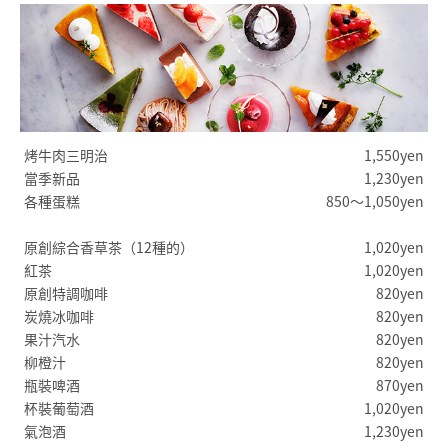
烤牛肉三明治
1,550yen
當季新品
1,230yen
各種蛋糕
850〜1,050yen
原創綜合香草茶（12種的）
1,020yen
紅茶
1,020yen
原創特調咖啡
820yen
炭燒冰咖啡
820yen
果汁汽水
820yen
柳橙汁
820yen
瓶裝啤酒
870yen
杯裝葡萄酒
1,020yen
氣泡酒
1,230yen