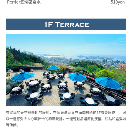
Perrier氣泡礦泉水
510yen
有寬廣的天空與鮮明的綠地，在這既漂亮又充滿開放感的1F露臺座位上，
可
以一邊感受令人心曠神怡的和風吹拂，一邊輕鬆品嚐原創漢堡、
甜點和霜淇淋
等佳餚。