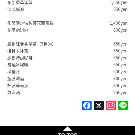
布引香草漢堡
1,050yen
法式鹹派
650yen
季節限定特製薩瓦蘭蛋糕
1,400yen
花園霜淇淋
600yen
原創綜合香草茶（3種的）
650yen
接骨木冰茶
650yen
原創特調咖啡
650yen
炭燒冰咖啡
650yen
柳橙汁
600yen
瓶裝啤酒
800yen
杯裝葡萄酒
850yen
氣泡酒
950yen
F
X
In
L
a
st
c
a
e
gr