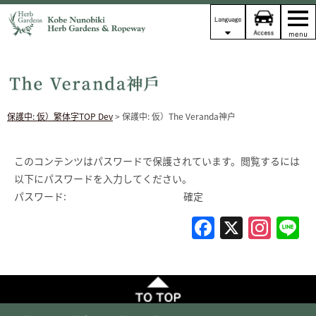
保護中: 仮）繁体字TOP Dev
> 保護中: 仮）The Veranda神戶
このコンテンツはパスワードで保護されています。閲覧するには
以下にパスワードを入力してください。
パスワード:
F
X
In
L
a
st
c
a
e
gr