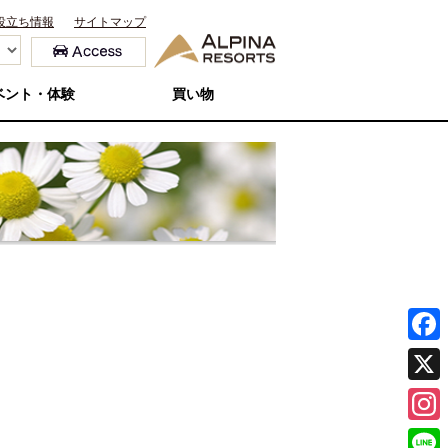
役立ち情報
サイトマップ
ベント・体験
買い物
F
a
X
c
I