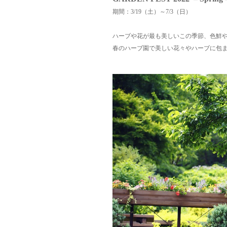
期間：3/19（土）～7/3（日）
ハーブや花が最も美しいこの季節、
色鮮
春のハーブ園で美しい花々やハーブに包