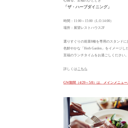
心躍る、至福のひととき
「ザ・ハーブダイニング」
時間：11:00～15:00（L.O.14:00）
場所：展望レストハウス2F
選りすぐりの前菜8種を専用のスタンドに
色鮮やかな「Herb Garden」をイ
至福のランチタイムをお過ごしください
詳しくは
こちら
GW期間（4/29～5/8）は、メインメニ