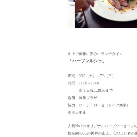
山上で優雅に安心にランチタイム
「ハーブマルシェ」
期間：3/19（土）～7/3（日）
時間：11:00～16:00
※土日祝は20:00まで
場所：展望プラザ
協力：ローテ・ローゼ（ドイツ商事）
※雨天中止
人気No.1のオリジナルハーブソーセー
標高約400mの神戸の山上。心地よい春